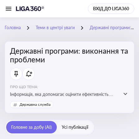
ВХІД ДО LIGA360
Головна
Теми в центрі уваги
Державні програми: виконання та проблеми
Державні програми: виконання та
проблеми
ПРО ЩО ТЕМА:
Інформація, яка допомагає оцінити ефективність
використання бюджетних коштів, виявити проблеми
Державна служба
реалізації та знайти шляхи їх удосконалення
Головне за добу (AI)
Усі публікації