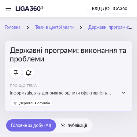
ВХІД ДО LIGA360
Головна
Теми в центрі уваги
Державні програми: виконання та проблеми
Державні програми: виконання та
проблеми
ПРО ЩО ТЕМА:
Інформація, яка допомагає оцінити ефективність
використання бюджетних коштів, виявити проблеми
Державна служба
реалізації та знайти шляхи їх удосконалення
Головне за добу (AI)
Усі публікації