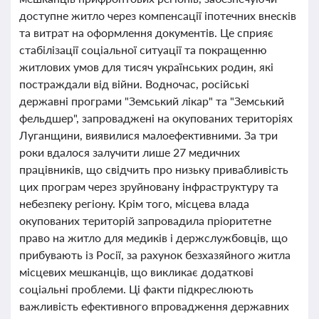
доступне житло через компенсації іпотечних внесків
та витрат на оформлення документів. Це сприяє
стабілізації соціальної ситуації та покращенню
житлових умов для тисяч українських родин, які
постраждали від війни. Водночас, російські
державні програми "Земський лікар" та "Земський
фельдшер", запроваджені на окупованих територіях
Луганщини, виявилися малоефективними. За три
роки вдалося залучити лише 27 медичних
працівників, що свідчить про низьку привабливість
цих програм через зруйновану інфраструктуру та
небезпеку регіону. Крім того, місцева влада
окупованих територій запровадила пріоритетне
право на житло для медиків і держслужбовців, що
прибувають із Росії, за рахунок безхазяйного житла
місцевих мешканців, що викликає додаткові
соціальні проблеми. Ці факти підкреслюють
важливість ефективного впровадження державних