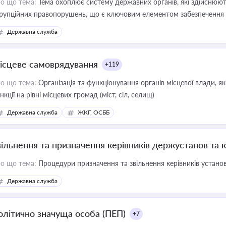
о що тема:
Тема охоплює систему державних органів, які здійснюють
рупційних правопорушень, що є ключовим елементом забезпечення п
 бізнесі
Державна служба
ісцеве самоврядування
+119
о що тема:
Організація та функціонування органів місцевої влади, я
нкції на рівні місцевих громад (міст, сіл, селищ)
Державна служба
ЖКГ, ОСББ
вільнення та призначення керівників держустанов та 
о що тема:
Процедури призначення та звільнення керівників устано
Державна служба
олітично значуща особа (ПЕП)
+7