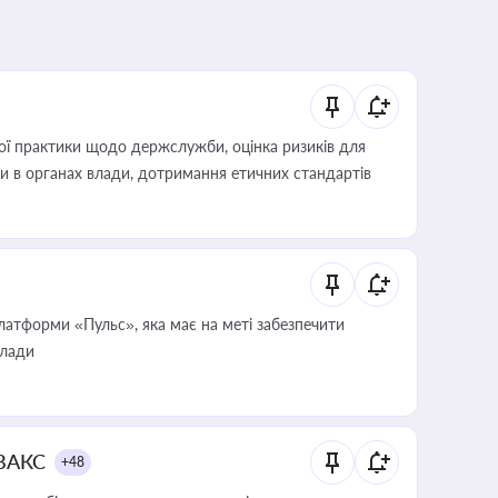
вої практики щодо держслужби, оцінка ризиків для
ини в органах влади, дотримання етичних стандартів
атформи «Пульс», яка має на меті забезпечити
влади
 ВАКС
+48