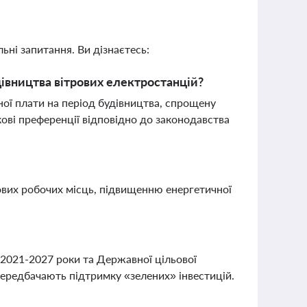
ьні запитання. Ви дізнаєтесь:
івництва вітрових електростанцій?
ої плати на період будівництва, спрощену
ові преференції відповідно до законодавства
ових робочих місць, підвищенню енергетичної
а 2021-2027 роки та Державної цільової
передбачають підтримку «зелених» інвестицій.