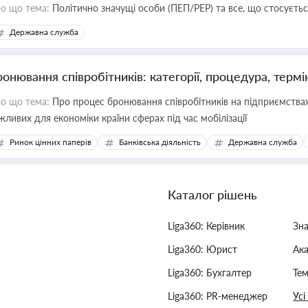
о що тема:
Політично значущі особи (ПЕП/PEP) та все, що стосується
Державна служба
ронювання співробітників: категорії, процедура, термі
о що тема:
Про процес бронювання співробітників на підприємствах,
жливих для економіки країни сферах під час мобілізації
Ринок цінних паперів
Банківська діяльність
Державна служба
Каталог рішень
Liga360: Керівник
Зн
Liga360: Юрист
Ак
Liga360: Бухгалтер
Тем
Liga360: PR-менеджер
Усі