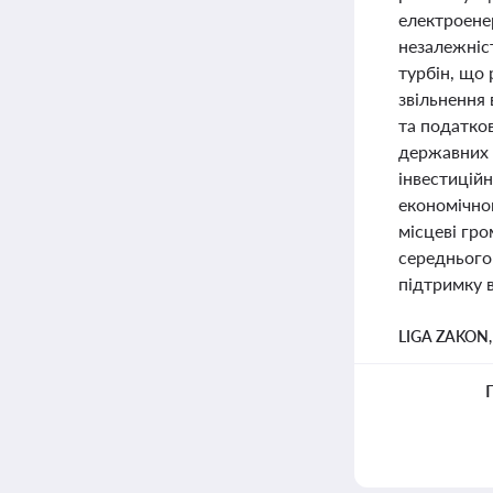
електроенер
незалежніс
турбін, що 
звільнення
та податков
державних 
інвестиційн
економічног
місцеві гро
середнього
підтримку в
LIGA ZAKON