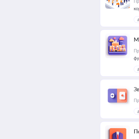
Пр
ко
та
М
Пр
фу
З
Пр
П