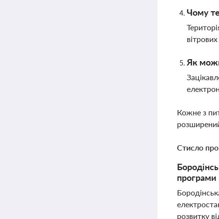
Чому те
Територі
вітрових
Як можн
Зацікавл
електро
Кожне з пи
розширений
Стисло про
Бородінсь
програми 
Бородінськ
електростан
розвитку в