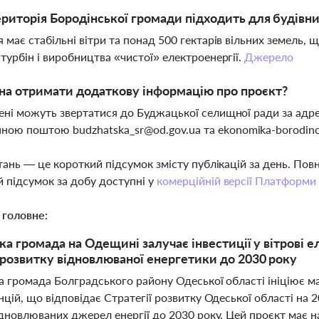
риторія Бородінської громади підходить для будівни
я має стабільні вітри та понад 500 гектарів вільних земель
 турбін і виробництва «чистої» електроенергії.
Джерело
а отримати додаткову інформацію про проєкт?
ені можуть звертатися до Буджацької селищної ради за адре
нною поштою
budzhatska_sr@od.gov.ua
та
ekonomika-borodin
тань — це короткий підсумок змісту публікацій за день. По
 підсумок за добу доступні у
комерційній версії Платформи
 головне:
ка громада на Одещині залучає інвестиції у вітрові е
розвитку відновлюваної енергетики до 2030 року
а громада Болградського району Одеської області ініціює м
цій, що відповідає Стратегії розвитку Одеської області на 
ідновлюваних джерел енергії до 2030 року. Цей проєкт має 