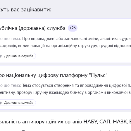
уть вас зацікавити:
ублічна (державна) служба
+26
о що тема:
Про впроваджені або заплановані зміни, аналітика судо
садовців, вплив новацій на організаційну структуру, трудові віднос
Державна служба
ро національну цифрову платформу "Пульс"
о що тема:
Тема стосується створення та впровадження цифрової пл
ективну, прозору і зручну взаємодію бізнесу з органами виконавчої 
Державна служба
іяльність антикорупційних органів НАБУ, САП, НАЗК,