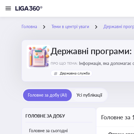
Головна
Теми в центрі уваги
Державні прог
Державні програми:
Інформація, яка допомагає 
ПРО ЩО ТЕМА:
удосконалення
Державна служба
Головне за добу (AI)
Усі публікації
ГОЛОВНЕ ЗА ДОБУ
Головне за 
Головне за сьогодні
Опрацьова