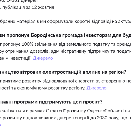
1 публікація за 12 жовтня
ібраних матеріалів ми сформували короткі відповіді на актуал
ви пропонує Бородінська громада інвесторам для буд
пропонує 100% звільнення від земельного податку та орендн
у отримання дозволів, адміністративну підтримку та податк
ені» інвестиції.
Джерело
вництво вітрових електростанцій вплине на регіон?
приятиме розвитку відновлюваної енергетики, створенню н
ості та економічному розвитку регіону.
Джерело
жавні програми підтримують цей проєкт?
еалізується в рамках Стратегії розвитку Одеської області н
 розвитку відновлюваних джерел енергії до 2030 року, що 
о