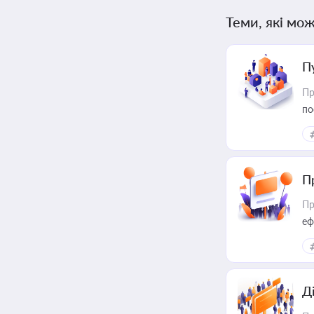
Теми, які мож
П
Пр
по
П
Пр
еф
Д