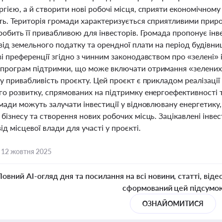
гією, а й створити нові робочі місця, сприяти економічному
ть. Територія громади характеризується сприятливими при
робить її привабливою для інвесторів. Громада пропонує інв
 від земельного податку та орендної плати на період будів
і преференції згідно з чинним законодавством про «зелені» 
програм підтримки, що може включати отримання «зелених» 
у привабливість проєкту. Цей проєкт є прикладом реалізаці
о розвитку, спрямованих на підтримку енергоефективності та
мади можуть залучати інвестиції у відновлювану енергетику
 бізнесу та створення нових робочих місць. Зацікавлені інв
ід місцевої влади для участі у проєкті.
,
12 жовтня 2025
Повний AI-огляд дня та посилання на всі новини, статті, віде
сформований цей підсумо
ОЗНАЙОМИТИСЯ