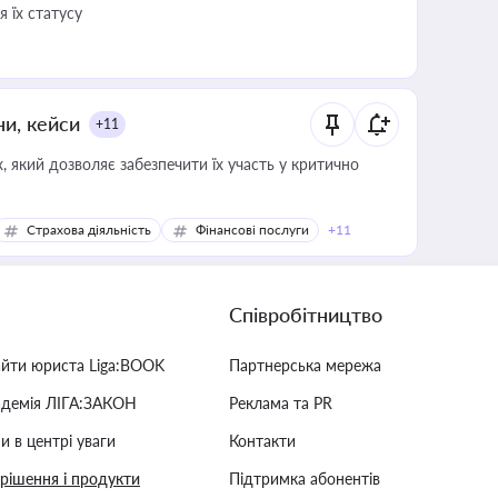
 їх статусу
ни, кейси
+11
 який дозволяє забезпечити їх участь у критично
Страхова діяльність
Фінансові послуги
+11
Співробітництво
айти юриста Liga:BOOK
Партнерська мережа
адемія ЛІГА:ЗАКОН
Реклама та PR
и в центрі уваги
Контакти
 рішення і продукти
Підтримка абонентів