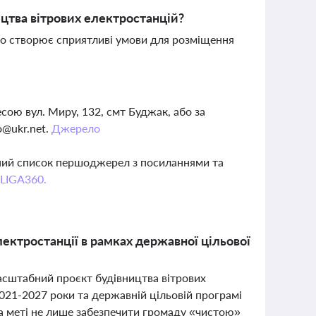
цтва вітрових електростанцій?
, що створює сприятливі умови для розміщення
сою вул. Миру, 132, смт Буджак, або за
o@ukr.net
.
Джерело
вний список першоджерел з посиланнями та
 LIGA360.
лектростанції в рамках державної цільової
асштабний проєкт будівництва вітрових
2021-2027 роки та державній цільовій програмі
на меті не лише забезпечити громаду «чистою»