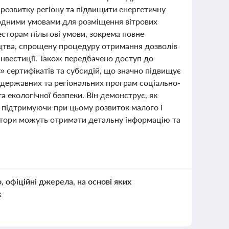
 розвитку регіону та підвищити енергетичну
родними умовами для розміщення вітрових
есторам пільгові умови, зокрема повне
ництва, спрощену процедуру отримання дозволів
інвестиції. Також передбачено доступ до
сертифікатів та субсидій, що значно підвищує
ї державних та регіональних програм соціально-
 екологічної безпеки. Він демонструє, як
, підтримуючи при цьому розвиток малого і
естори можуть отримати детальну інформацію та
о, офіційні джерела, на основі яких
к