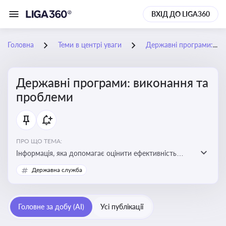
ВХІД ДО LIGA360
Головна
Теми в центрі уваги
Державні програми: виконання та проблеми
Державні програми: виконання та
проблеми
ПРО ЩО ТЕМА:
Інформація, яка допомагає оцінити ефективність
використання бюджетних коштів, виявити проблеми
Державна служба
реалізації та знайти шляхи їх удосконалення
Головне за добу (AI)
Усі публікації