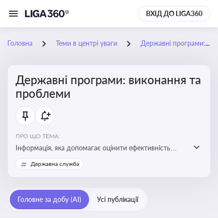
ВХІД ДО LIGA360
Головна
Теми в центрі уваги
Державні програми: виконання та проблеми
Державні програми: виконання та
проблеми
ПРО ЩО ТЕМА:
Інформація, яка допомагає оцінити ефективність
використання бюджетних коштів, виявити проблеми
Державна служба
реалізації та знайти шляхи їх удосконалення
Головне за добу (AI)
Усі публікації