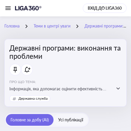
ВХІД ДО LIGA360
Головна
Теми в центрі уваги
Державні програми: виконання та проблеми
Державні програми: виконання та
проблеми
ПРО ЩО ТЕМА:
Інформація, яка допомагає оцінити ефективність
використання бюджетних коштів, виявити проблеми
Державна служба
реалізації та знайти шляхи їх удосконалення
Головне за добу (AI)
Усі публікації