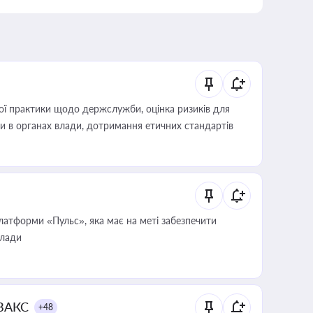
вої практики щодо держслужби, оцінка ризиків для
ини в органах влади, дотримання етичних стандартів
атформи «Пульс», яка має на меті забезпечити
влади
 ВАКС
+48