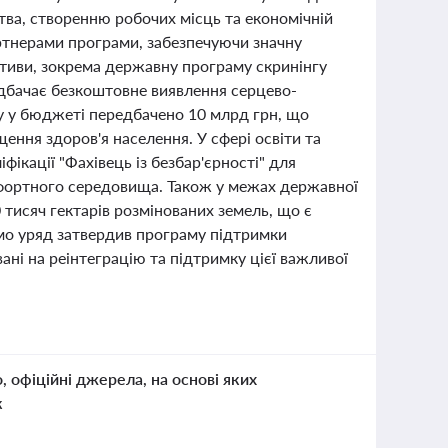
тва, створенню робочих місць та економічній
ртнерами програми, забезпечуючи значну
ативи, зокрема державну програму скринінгу
редбачає безкоштовне виявлення серцево-
у у бюджеті передбачено 10 млрд грн, що
ення здоров'я населення. У сфері освіти та
ікації "Фахівець із безбар'єрності" для
мфортного середовища. Також у межах державної
 тисяч гектарів розмінованих земель, що є
о уряд затвердив програму підтримки
вані на реінтеграцію та підтримку цієї важливої
о, офіційні джерела, на основі яких
к