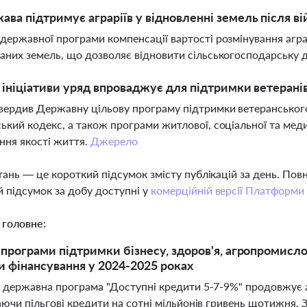
ава підтримує аграріїв у відновленні земель після ві
державної програми компенсації вартості розмінування агра
аних земель, що дозволяє відновити сільськогосподарську д
і ініціативи уряд впроваджує для підтримки ветерані
вердив Державну цільову програму підтримки ветеранськог
ький кодекс, а також програми житлової, соціальної та медич
ня якості життя.
Джерело
тань — це короткий підсумок змісту публікацій за день. По
 підсумок за добу доступні у
комерційній версії Платформи
 головне:
програми підтримки бізнесу, здоров'я, агропромислово
и фінансування у 2024-2025 роках
і державна програма "Доступні кредити 5-7-9%" продовжує а
аючи пільгові кредити на сотні мільйонів гривень щотижня. 