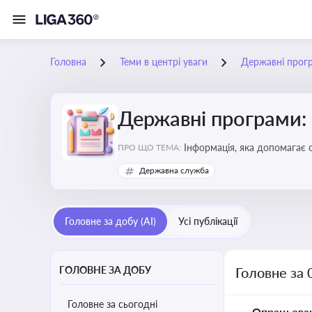
Головна
Теми в центрі уваги
Державні прог
Державні програми:
Інформація, яка допомагає 
ПРО ЩО ТЕМА:
удосконалення
Державна служба
Головне за добу (AI)
Усі публікації
ГОЛОВНЕ ЗА ДОБУ
Головне за 
Головне за сьогодні
Опрацьова