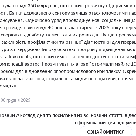
ягнула понад 350 млрд грн, що сприяє розвитку підприємниц
ості. Банки державного сектору залишаються ключовими па
нансування. Одночасно уряд впроваджує нові соціальні ініці
я громадян віком від 40 років, яка стартує з 2026 року і пе
ахворювань, діабету та ментальних розладів. На цю програм
важливість профілактики та ранньої діагностики для покращ
ури затверджено Типову освітню програму підвищення кваліф
ів та інженерів, що сприятиме створенню доступного та ко
мпенсації вартості розмінування аграрії отримали майже 10
роком для відновлення агропромислового комплексу. Окрем
яка включає житлові, соціальні та медичні ініціативи, спрямо
ромадян.
,
08 грудня 2025
Повний AI-огляд дня та посилання на всі новини, статті, віде
сформований цей підсумо
ОЗНАЙОМИТИСЯ