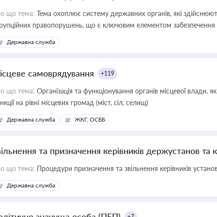
о що тема:
Тема охоплює систему державних органів, які здійснюють
рупційних правопорушень, що є ключовим елементом забезпечення п
 бізнесі
Державна служба
ісцеве самоврядування
+119
о що тема:
Організація та функціонування органів місцевої влади, я
нкції на рівні місцевих громад (міст, сіл, селищ)
Державна служба
ЖКГ, ОСББ
вільнення та призначення керівників держустанов та 
о що тема:
Процедури призначення та звільнення керівників устано
Державна служба
олітично значуща особа (ПЕП)
+7