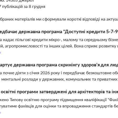
7 публікацій за 8 грудня
ібраних матеріалів ми сформували короткі відповіді на актуал
дбачає державна програма "Доступні кредити 5-7-
 надає пільгові кредити мікро-, малому та середньому бізне
ій, агропромисловості та інших цілей. Вона сприяє розвитк
о
артує державна програма скринінгу здоров'я для лю
 почне діяти з січня 2026 року і передбачає безкоштовне о
а ментальні розлади у державних, комунальних та приватни
і освітні програми затверджені для архітекторів та ін
ено Типову освітню програму підвищення кваліфікації "Фахіве
отуватиме фахівців для оцінки та впровадження стандартів бе
о