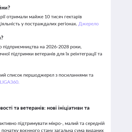
йни?
рії отримали майже 10 тисяч гектарів
іяльність у постраждалих регіонах.
Джерело
в?
о підприємництва на 2026-2028 роки,
ної підтримки ветеранів для їх реінтеграції та
вний список першоджерел з посиланнями та
 LIGA360.
сті та ветеранів: нові ініціативи та
ктивно підтримувати мікро-, малий та середній
З початку воєнного стану загальна сума виданих