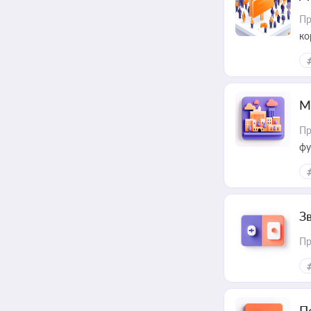
Пр
ко
та
М
Пр
фу
З
Пр
П