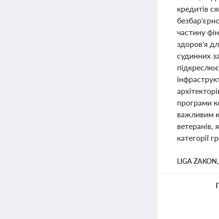
кредитів с
безбар'єрн
частину фі
здоров'я дл
судинних з
підкреслює 
інфраструкт
архітектор
програми ко
важливим к
ветеранів, 
категорії г
LIGA ZAKON