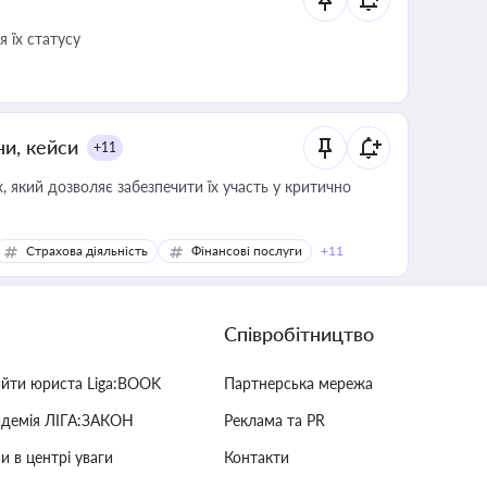
 їх статусу
ни, кейси
+11
 який дозволяє забезпечити їх участь у критично
Страхова діяльність
Фінансові послуги
+11
Співробітництво
айти юриста Liga:BOOK
Партнерська мережа
адемія ЛІГА:ЗАКОН
Реклама та PR
и в центрі уваги
Контакти