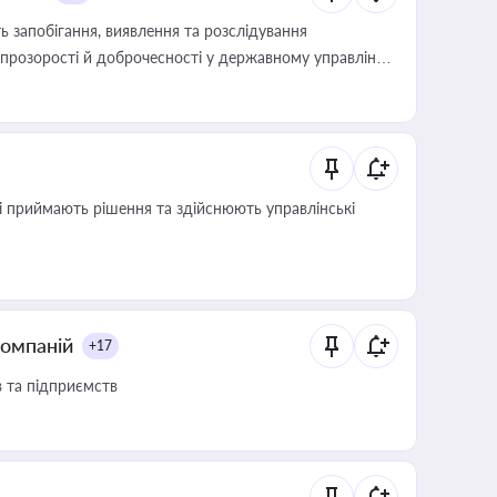
 запобігання, виявлення та розслідування
розорості й доброчесності у державному управлінні
кі приймають рішення та здійснюють управлінські
компаній
+17
в та підприємств