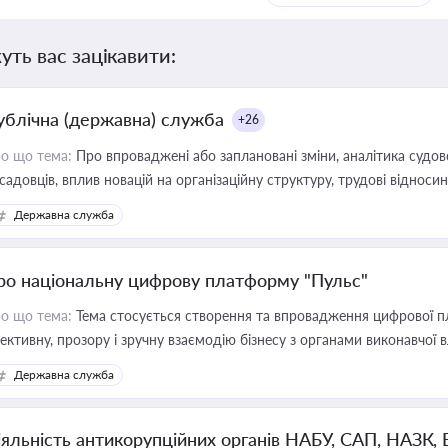
уть вас зацікавити:
ублічна (державна) служба
+26
о що тема:
Про впроваджені або заплановані зміни, аналітика судо
садовців, вплив новацій на організаційну структуру, трудові віднос
Державна служба
ро національну цифрову платформу "Пульс"
о що тема:
Тема стосується створення та впровадження цифрової пл
ективну, прозору і зручну взаємодію бізнесу з органами виконавчої 
Державна служба
іяльність антикорупційних органів НАБУ, САП, НАЗК,