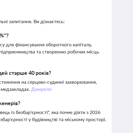
ьні запитання. Ви дізнаєтесь:
9%"?
су для фінансування оборотного капіталу,
у підприємництва та створенню робочих місць.
дей старше 40 років?
бстеження на серцево-судинні захворювання,
х медзакладах.
Джерело
женерів?
ць із безбар'єрності", яка почне діяти з 2026
збар'єрності у будівництві та міському просторі.