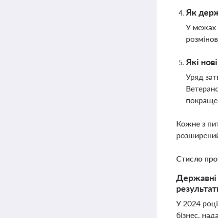
Як держ
У межах 
розмінов
Які нов
Уряд зат
Ветеранс
покращен
Кожне з пи
розширений
Стисло про
Державні 
результат
У 2024 роц
бізнес, над