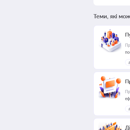
Теми, які мож
П
Пр
по
П
Пр
еф
Д