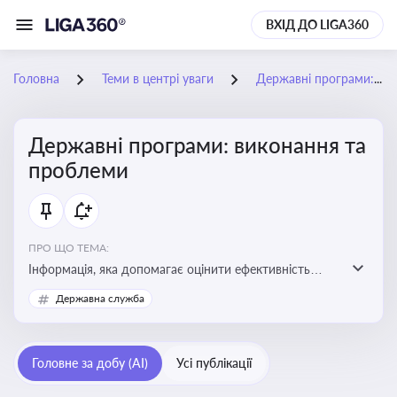
ВХІД ДО LIGA360
Головна
Теми в центрі уваги
Державні програми: виконання та проблеми
Державні програми: виконання та
проблеми
ПРО ЩО ТЕМА:
Інформація, яка допомагає оцінити ефективність
використання бюджетних коштів, виявити проблеми
Державна служба
реалізації та знайти шляхи їх удосконалення
Головне за добу (AI)
Усі публікації