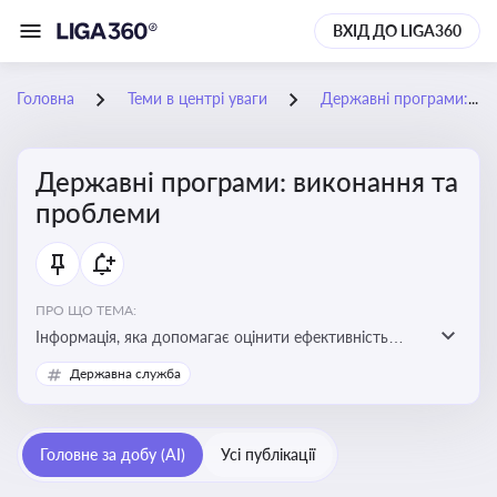
ВХІД ДО LIGA360
Головна
Теми в центрі уваги
Державні програми: виконання та проблеми
Державні програми: виконання та
проблеми
ПРО ЩО ТЕМА:
Інформація, яка допомагає оцінити ефективність
використання бюджетних коштів, виявити проблеми
Державна служба
реалізації та знайти шляхи їх удосконалення
Головне за добу (AI)
Усі публікації