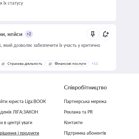
 їх статусу
ни, кейси
+2
 який дозволяє забезпечити їх участь у критично
Страхова діяльність
Фінансові послуги
+11
Співробітництво
айти юриста Liga:BOOK
Партнерська мережа
адемія ЛІГА:ЗАКОН
Реклама та PR
и в центрі уваги
Контакти
 рішення і продукти
Підтримка абонентів