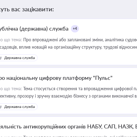
уть вас зацікавити:
ублічна (державна) служба
+4
о що тема:
Про впроваджені або заплановані зміни, аналітика судо
садовців, вплив новацій на організаційну структуру, трудові віднос
Державна служба
ро національну цифрову платформу "Пульс"
о що тема:
Тема стосується створення та впровадження цифрової пл
ективну, прозору і зручну взаємодію бізнесу з органами виконавчої 
Державна служба
іяльність антикорупційних органів НАБУ, САП, НАЗК,