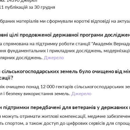
11 публікацій за 30 грудня
ібраних матеріалів ми сформували короткі відповіді на актуал
овні цілі продовженої державної програми досліджен
 спрямована на підтримку роботи станції "Академік Вернадс
ня фундаментальних і прикладних досліджень, модернізаці
олярних досліджень.
Джерело
 сільськогосподарських земель було очищено від м
ації?
рік очищено понад 12 000 гектарів сільськогосподарських з
л і безпеку використання земель.
Джерело
и підтримки передбачені для ветеранів у державних
 можуть отримати житлові компенсації, медичне забезпечен
ть спортом, а також доступ до цифрових сервісів для спро