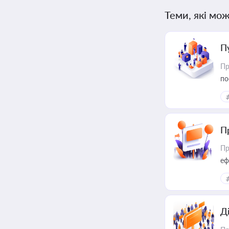
Теми, які мож
П
Пр
по
П
Пр
еф
Д