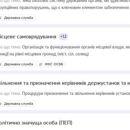
о що тема:
Тема охоплює систему державних органів, які здійснюють
рупційних правопорушень, що є ключовим елементом забезпечення п
 бізнесі
Державна служба
ісцеве самоврядування
+12
о що тема:
Організація та функціонування органів місцевої влади, я
нкції на рівні місцевих громад (міст, сіл, селищ)
Державна служба
ЖКГ, ОСББ
вільнення та призначення керівників держустанов та 
о що тема:
Процедури призначення та звільнення керівників устано
Державна служба
олітично значуща особа (ПЕП)