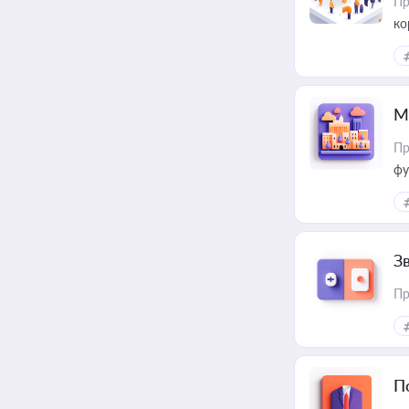
Пр
ко
та
М
Пр
фу
З
Пр
П