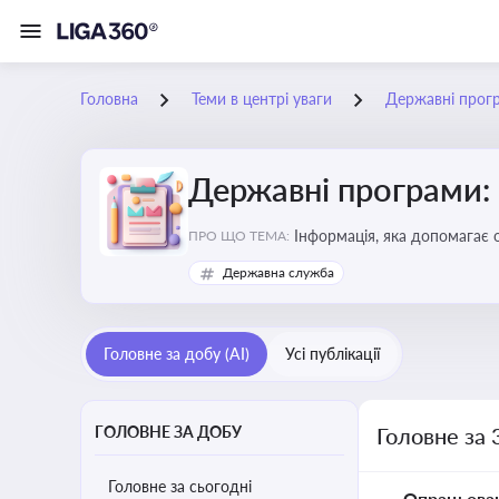
Головна
Теми в центрі уваги
Державні прог
Державні програми:
Інформація, яка допомагає 
ПРО ЩО ТЕМА:
удосконалення
Державна служба
Головне за добу (AI)
Усі публікації
ГОЛОВНЕ ЗА ДОБУ
Головне за 
Головне за сьогодні
Опрацьова