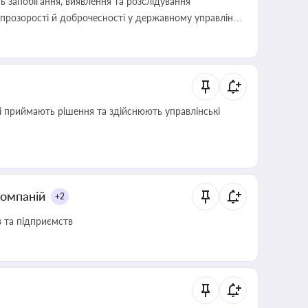
 запобігання, виявлення та розслідування
розорості й доброчесності у державному управлінні
кі приймають рішення та здійснюють управлінські
компаній
+2
в та підприємств