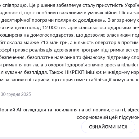
співпрацю. Це рішення забезпечує сталу присутність Україн
адковості, що є особливо важливим в умовах війни. Після з
 десятирічної програми полярних досліджень. В аграрному 
ня очищено понад 12 000 гектарів сільськогосподарських зе
озширена на домогосподарства, що дозволяє власникам пода
біт склала майже 713 млн грн, а кількість операторів протимі
сфері триває реалізація державних програм підтримки ветера
безпечення, безоплатне навчання та фінансову підтримку сп
тримання житла, а в охороні здоров’я значно зросла кількі
лікування безпліддя. Також НКРЕКП ініціює міжвідомчу на
м за занижені тарифи, що сприятиме стабілізації комунально
,
30 грудня 2025
Повний AI-огляд дня та посилання на всі новини, статті, віде
сформований цей підсумо
ОЗНАЙОМИТИСЯ