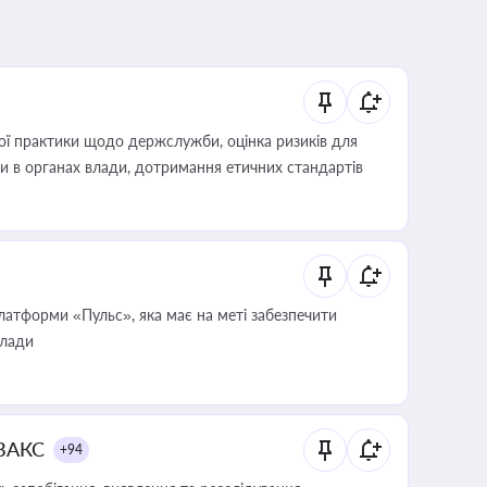
вої практики щодо держслужби, оцінка ризиків для
ини в органах влади, дотримання етичних стандартів
атформи «Пульс», яка має на меті забезпечити
влади
 ВАКС
+94