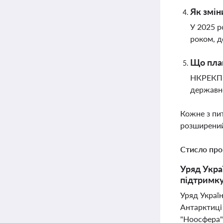
Як змін
У 2025 р
роком, д
Що план
НКРЕКП п
державно
Кожне з пи
розширений
Стисло про
Уряд Укра
підтримку
Уряд Украї
Антарктиці 
"Ноосфера"