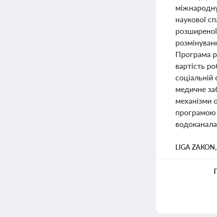
міжнародну 
наукової сп
розширеної
розмінуван
Програма р
вартість ро
соціальній 
медичне за
механізми о
програмою 
водоканала
LIGA ZAKON