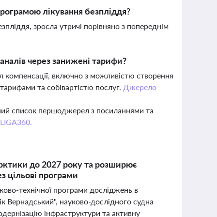
програмою лікування безпліддя?
езпліддя, зросла утричі порівняно з попереднім
аналів через занижені тарифи?
 компенсації, включно з можливістю створення
 тарифами та собівартістю послуг.
Джерело
вний список першоджерел з посиланнями та
 LIGA360.
рктики до 2027 року та розширює
ез цільові програми
ково-технічної програми досліджень в
ік Вернадський", науково-дослідного судна
одернізацію інфраструктури та активну