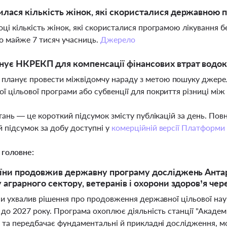
илася кількість жінок, які скористалися державною 
оці кількість жінок, які скористалися програмою лікування б
о майже 7 тисяч учасниць.
Джерело
ує НКРЕКП для компенсації фінансових втрат водок
ланує провести міжвідомчу нараду з метою пошуку джерел
ї цільової програми або субвенції для покриття різниці між
тань — це короткий підсумок змісту публікацій за день. По
 підсумок за добу доступні у
комерційній версії Платформи
 головне:
їни продовжив державну програму досліджень Анта
 аграрного сектору, ветеранів і охорони здоров’я чер
ни ухвалив рішення про продовження державної цільової нау
до 2027 року. Програма охоплює діяльність станції "Академ
 та передбачає фундаментальні й прикладні дослідження, м