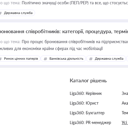
о що тема:
Політично значущі особи (ПЕП/PEP) та все, що стосується
Державна служба
ронювання співробітників: категорії, процедура, термі
о що тема:
Про процес бронювання співробітників на підприємствах,
жливих для економіки країни сферах під час мобілізації
Ринок цінних паперів
Банківська діяльність
Державна служба
Каталог рішень
Liga360: Керівник
Зн
Liga360: Юрист
Ак
Liga360: Бухгалтер
Тем
Liga360: PR-менеджер
Усі