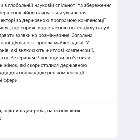
и в глобальній науковій спільноті та збереження
авершення війни планується ухвалення
секторі за державною програмою компенсації
мель, що сприяє відновленню потенціалу галузі.
вати заявки на розмінування. Загальна
нної діяльності зросла майже вдвічі. У
нів, які включають житлові компенсації,
орту. Ветеранам Рівненщини роз'яснили
сть жінок, які скористалися державною
раду для пошуку джерел компенсації
ї сфери.
о, офіційні джерела, на основі яких
к