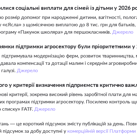
илися соціальні виплати для сімей із дітьми у 2026 р
о розмір допомог при народженні дитини, вагітності, полог
 «єЯсла» з щомісячною виплатою до 8 тис. грн для батьків, 
рограму «Пакунок школяра» для першокласників.
Джерело
рямки підтримки агросектору були пріоритетними у 
підтримувала модернізацію ферм, розвиток тваринництва, ме
давала компенсації та дотації малим і середнім агровиробн
 галузі.
Джерело
го у критерії визначення підприємств критично важ
ові критерії, зокрема високий рівень заробітної плати для ма
х програмах підтримки агросектору. Посилено контроль щодо
 списку» FATF.
Джерело
тань — це короткий підсумок змісту публікацій за день. По
 підсумок за добу доступні у
комерційній версії Платформи