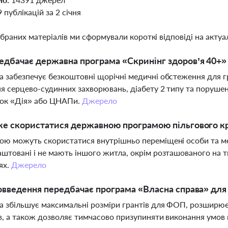
9 публікацій за 2 січня
ібраних матеріалів ми сформували короткі відповіді на актуал
дбачає державна програма «Скринінг здоров’я 40+» 
 забезпечує безкоштовні щорічні медичні обстеження для гр
я серцево-судинних захворювань, діабету 2 типу та порушен
нок «Дія» або ЦНАПи.
Джерело
же скористатися державною програмою пільгового к
ю можуть скористатися внутрішньо переміщені особи та ме
штовані і не мають іншого житла, окрім розташованого на 
ях.
Джерело
овведення передбачає програма «Власна справа» для 
 збільшує максимальні розміри грантів для ФОП, розширює
в, а також дозволяє тимчасово призупиняти виконання умов 