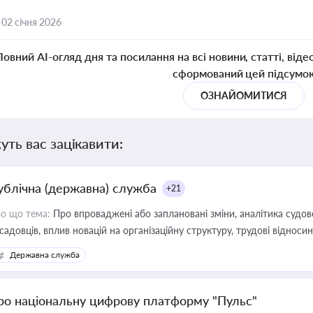
,
02 січня 2026
Повний AI-огляд дня та посилання на всі новини, статті, віде
сформований цей підсумо
ОЗНАЙОМИТИСЯ
уть вас зацікавити:
ублічна (державна) служба
+21
о що тема:
Про впроваджені або заплановані зміни, аналітика судо
садовців, вплив новацій на організаційну структуру, трудові віднос
Державна служба
ро національну цифрову платформу "Пульс"