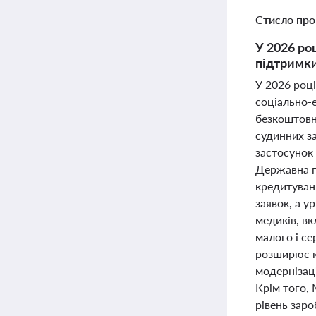
Стисло про
У 2026 ро
підтримки
У 2026 році
соціально-е
безкоштовн
судинних з
застосунок
Державна п
кредитуван
заявок, а у
медиків, в
малого і се
розширює к
модернізаці
Крім того,
рівень заро