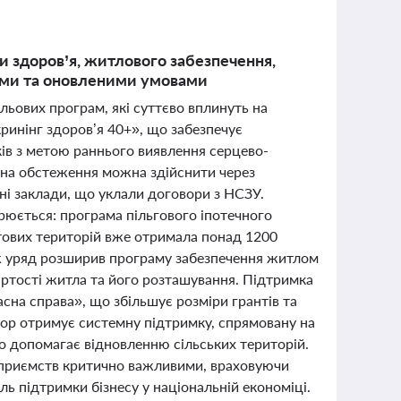
ни здоров’я, житлового забезпечення,
ями та оновленими умовами
льових програм, які суттєво вплинуть на
ринінг здоров’я 40+», що забезпечує
ків з метою раннього виявлення серцево-
с на обстеження можна здійснити через
ні заклади, що уклали договори з НСЗУ.
юється: програма пільгового іпотечного
тових територій вже отримала понад 1200
кож уряд розширив програму забезпечення житлом
ртості житла та його розташування. Підтримка
сна справа», що збільшує розміри грантів та
тор отримує системну підтримку, спрямовану на
що допомагає відновленню сільських територій.
ідприємств критично важливими, враховуючи
ль підтримки бізнесу у національній економіці.