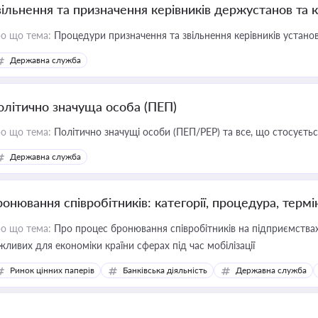
вільнення та призначення керівників держустанов та 
о що тема:
Процедури призначення та звільнення керівників устано
Державна служба
олітично значуща особа (ПЕП)
о що тема:
Політично значущі особи (ПЕП/PEP) та все, що стосується
Державна служба
ронювання співробітників: категорії, процедура, термі
о що тема:
Про процес бронювання співробітників на підприємствах,
жливих для економіки країни сферах під час мобілізації
Ринок цінних паперів
Банківська діяльність
Державна служба