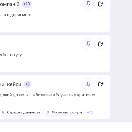
компаній
+10
в та підприємств
 їх статусу
ни, кейси
+6
 який дозволяє забезпечити їх участь у критично
Страхова діяльність
Фінансові послуги
+11