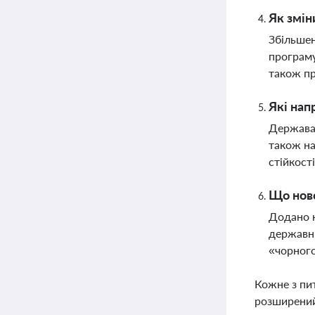
Як змін
Збільшен
програму
також п
Які нап
Держава 
також на
стійкості
Що ново
Додано н
державни
«чорного
Кожне з пи
розширений