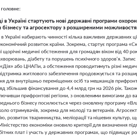
 головне:
ці в Україні стартують нові державні програми охоро
 бізнесу та агросектору з розширеними можливост
 в Україні набирають чинності кілька важливих державних ці
кономічний розвиток країни. Зокрема, стартує програма «Ск
і щорічні медичні обстеження для громадян віком від 40 ро
ахворювань, діабету та порушень психічного здоров’я. Запи
 «Дія» або ЦНАПи, а обстеження проводитимуть різні медич
ідтримка житлового забезпечення продовжується та розшир
ня для внутрішньо переміщених осіб та мешканців прифрон
ряд збільшив фінансування до 4,4 млрд грн на 2026 рік. Та
ключивши прифронтові регіони, з оновленими вимогами до ва
реднього бізнесу посилюється через оновлену програму «Вла
оло отримувачів, зокрема для молоді та ветеранів. Агросек
ю, розвиток тваринництва, меліорації та нішевих культур, 
 Міністерство економіки оновило критерії для визначення п
бітних плат і участь у державних програмах, що підвищує ро