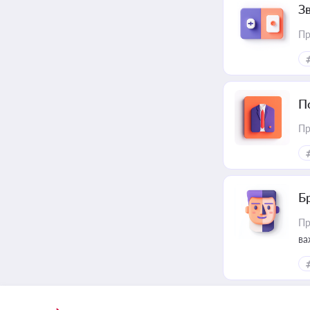
З
Пр
П
Пр
Б
Пр
ва