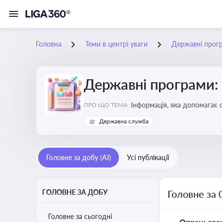
Головна
Теми в центрі уваги
Державні прог
Державні програми:
Інформація, яка допомагає 
ПРО ЩО ТЕМА:
удосконалення
Державна служба
Головне за добу (AI)
Усі публікації
ГОЛОВНЕ ЗА ДОБУ
Головне за 
Головне за сьогодні
Опрацьова