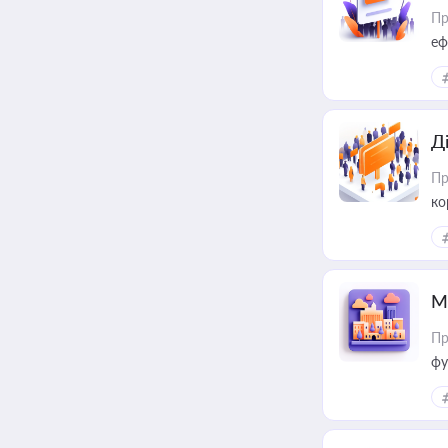
Пр
еф
Д
Пр
ко
та
М
Пр
фу