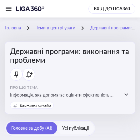
ВХІД ДО LIGA360
Головна
Теми в центрі уваги
Державні програми: виконання та проблеми
Державні програми: виконання та
проблеми
ПРО ЩО ТЕМА:
Інформація, яка допомагає оцінити ефективність
використання бюджетних коштів, виявити проблеми
Державна служба
реалізації та знайти шляхи їх удосконалення
Головне за добу (AI)
Усі публікації