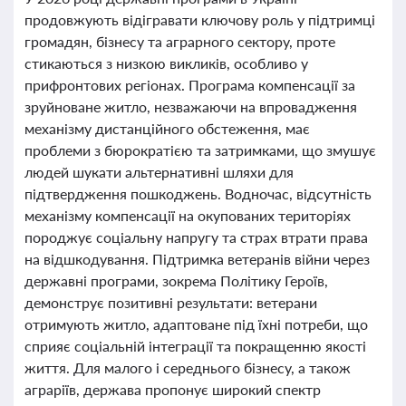
продовжують відігравати ключову роль у підтримці
громадян, бізнесу та аграрного сектору, проте
стикаються з низкою викликів, особливо у
прифронтових регіонах. Програма компенсації за
зруйноване житло, незважаючи на впровадження
механізму дистанційного обстеження, має
проблеми з бюрократією та затримками, що змушує
людей шукати альтернативні шляхи для
підтвердження пошкоджень. Водночас, відсутність
механізму компенсації на окупованих територіях
породжує соціальну напругу та страх втрати права
на відшкодування. Підтримка ветеранів війни через
державні програми, зокрема Політику Героїв,
демонструє позитивні результати: ветерани
отримують житло, адаптоване під їхні потреби, що
сприяє соціальній інтеграції та покращенню якості
життя. Для малого і середнього бізнесу, а також
аграріїв, держава пропонує широкий спектр