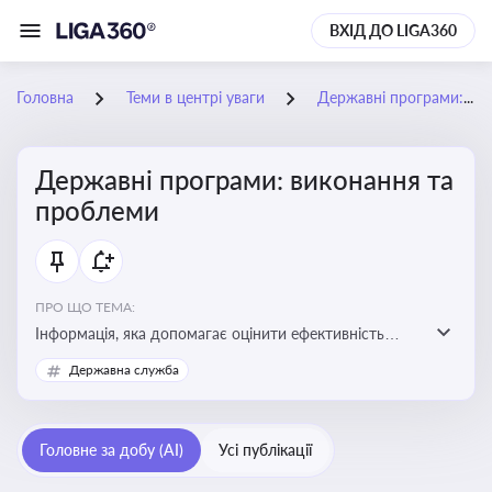
ВХІД ДО LIGA360
Головна
Теми в центрі уваги
Державні програми: виконання та проблеми
Державні програми: виконання та
проблеми
ПРО ЩО ТЕМА:
Інформація, яка допомагає оцінити ефективність
використання бюджетних коштів, виявити проблеми
Державна служба
реалізації та знайти шляхи їх удосконалення
Головне за добу (AI)
Усі публікації