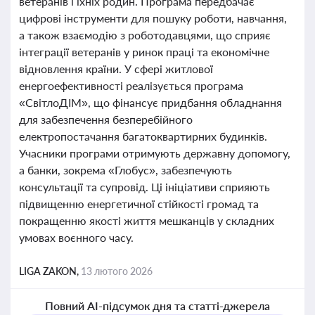
ветеранів і їхніх родин. Програма передбачає
цифрові інструменти для пошуку роботи, навчання,
а також взаємодію з роботодавцями, що сприяє
інтеграції ветеранів у ринок праці та економічне
відновлення країни. У сфері житлової
енергоефективності реалізується програма
«СвітлоДІМ», що фінансує придбання обладнання
для забезпечення безперебійного
електропостачання багатоквартирних будинків.
Учасники програми отримують державну допомогу,
а банки, зокрема «Глобус», забезпечують
консультації та супровід. Ці ініціативи сприяють
підвищенню енергетичної стійкості громад та
покращенню якості життя мешканців у складних
умовах воєнного часу.
LIGA ZAKON,
13 лютого 2026
Повний AI-підсумок дня та статті-джерела