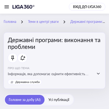
ВХІД ДО LIGA360
Головна
Теми в центрі уваги
Державні програми: виконання та проблеми
Державні програми: виконання та
проблеми
ПРО ЩО ТЕМА:
Інформація, яка допомагає оцінити ефективність
використання бюджетних коштів, виявити проблеми
Державна служба
реалізації та знайти шляхи їх удосконалення
Головне за добу (AI)
Усі публікації