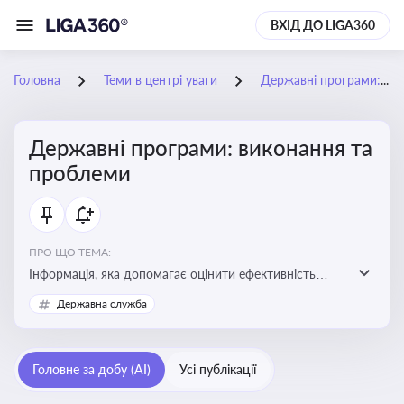
ВХІД ДО LIGA360
Головна
Теми в центрі уваги
Державні програми: виконання та проблеми
Державні програми: виконання та
проблеми
ПРО ЩО ТЕМА:
Інформація, яка допомагає оцінити ефективність
використання бюджетних коштів, виявити проблеми
Державна служба
реалізації та знайти шляхи їх удосконалення
Головне за добу (AI)
Усі публікації