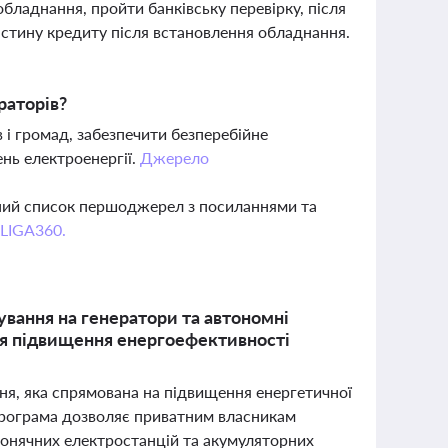
бладнання, пройти банківську перевірку, після
астину кредиту після встановлення обладнання.
раторів?
і громад, забезпечити безперебійне
нь електроенергії.
Джерело
вний список першоджерел з посиланнями та
 LIGA360.
вання на генератори та автономні
ля підвищення енергоефективності
ня, яка спрямована на підвищення енергетичної
 Програма дозволяє приватним власникам
сонячних електростанцій та акумуляторних