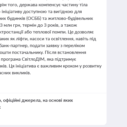
рім того, держава компенсує частину тіла
 ініціативу доступною та вигідною для
них будинків (ОСББ) та житлово-будівельних
3 млн грн, термін до 3 років, а також
ктростанції або теплової помпи. Це дозволяє
их як ліфти, насоси та освітлення, навіть під
 банк-партнер, подати заявку з переліком
 кошти постачальнику. Після встановлення
 програма СвітлоДІМ, яка підтримує
ів. Ця ініціатива є важливим кроком у розвитку
сних викликів.
о, офіційні джерела, на основі яких
к