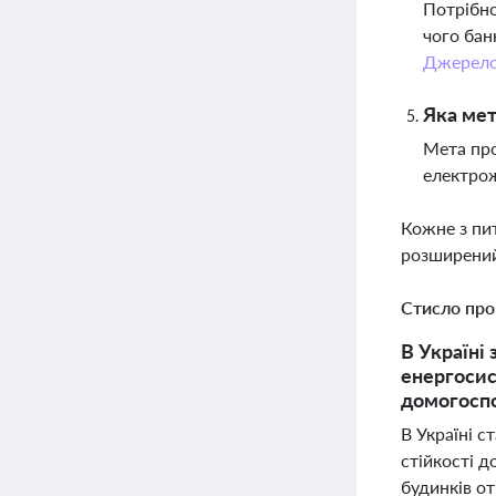
Потрібно
чого бан
Джерел
Яка мет
Мета про
електрож
Кожне з пи
розширений
Стисло про
В Україні
енергосис
домогоспо
В Україні 
стійкості 
будинків о