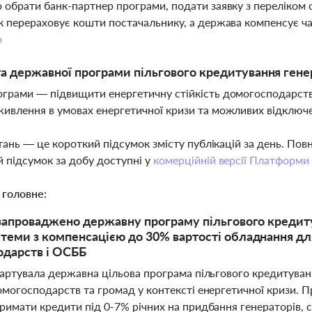
 обрати банк-партнер програми, подати заявку з переліком о
к перераховує кошти постачальнику, а держава компенсує ч
о
а державної програми пільгового кредитування гене
грами — підвищити енергетичну стійкість домогосподарств 
ивлення в умовах енергетичної кризи та можливих відключе
тань — це короткий підсумок змісту публікацій за день. По
 підсумок за добу доступні у
комерційній версії Платформи
 головне:
 запроваджено державну програму пільгового кредиту
теми з компенсацією до 30% вартості обладнання д
дарств і ОСББ
стартувала державна цільова програма пільгового кредитуван
домогосподарств та громад у контексті енергетичної кризи.
тримати кредити під 0-7% річних на придбання генераторів, 