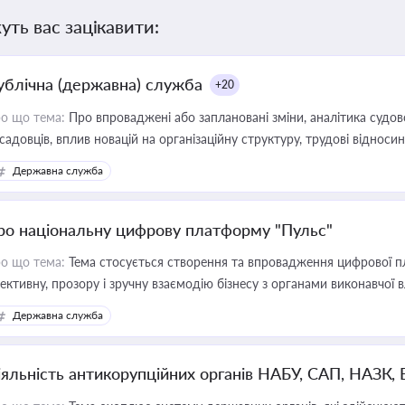
уть вас зацікавити:
ублічна (державна) служба
+20
о що тема:
Про впроваджені або заплановані зміни, аналітика судо
садовців, вплив новацій на організаційну структуру, трудові віднос
Державна служба
ро національну цифрову платформу "Пульс"
о що тема:
Тема стосується створення та впровадження цифрової пл
ективну, прозору і зручну взаємодію бізнесу з органами виконавчої 
Державна служба
іяльність антикорупційних органів НАБУ, САП, НАЗК,