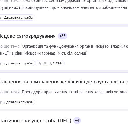
о що тема:
Тема охоплює систему державних органів, які здійснюють
рупційних правопорушень, що є ключовим елементом забезпечення п
 бізнесі
Державна служба
ісцеве самоврядування
+85
о що тема:
Організація та функціонування органів місцевої влади, я
нкції на рівні місцевих громад (міст, сіл, селищ)
Державна служба
ЖКГ, ОСББ
вільнення та призначення керівників держустанов та 
о що тема:
Процедури призначення та звільнення керівників устано
Державна служба
олітично значуща особа (ПЕП)
+4