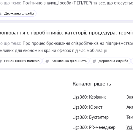
о що тема:
Політично значущі особи (ПЕП/PEP) та все, що стосується
Державна служба
ронювання співробітників: категорії, процедура, термі
о що тема:
Про процес бронювання співробітників на підприємствах,
жливих для економіки країни сферах під час мобілізації
Ринок цінних паперів
Банківська діяльність
Державна служба
Каталог рішень
Liga360: Керівник
Зн
Liga360: Юрист
Ак
Liga360: Бухгалтер
Тем
Liga360: PR-менеджер
Усі