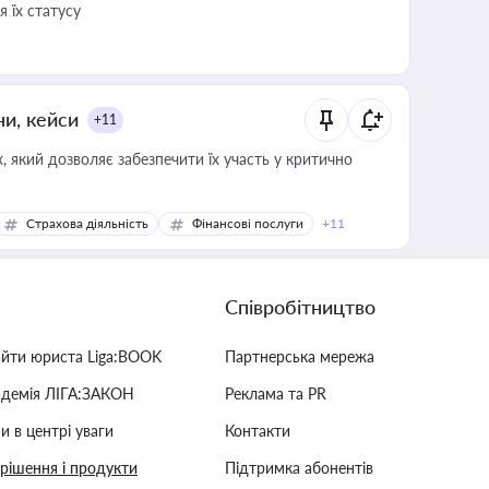
 їх статусу
ни, кейси
+11
 який дозволяє забезпечити їх участь у критично
Страхова діяльність
Фінансові послуги
+11
Співробітництво
айти юриста Liga:BOOK
Партнерська мережа
адемія ЛІГА:ЗАКОН
Реклама та PR
и в центрі уваги
Контакти
 рішення і продукти
Підтримка абонентів