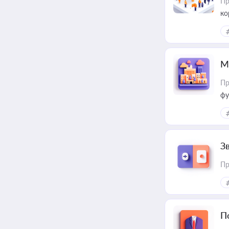
Пр
ко
та
М
Пр
фу
З
Пр
П