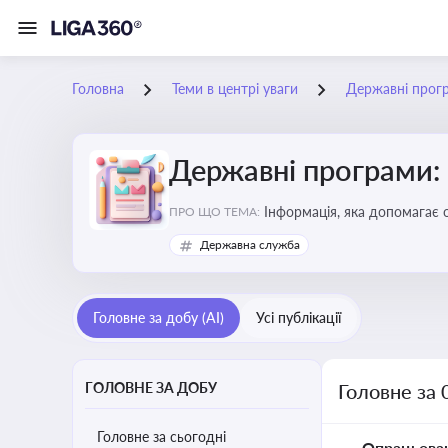
Головна
Теми в центрі уваги
Державні прог
Державні програми:
Інформація, яка допомагає 
ПРО ЩО ТЕМА:
удосконалення
Державна служба
Головне за добу (AI)
Усі публікації
ГОЛОВНЕ ЗА ДОБУ
Головне за 
Головне за сьогодні
Опрацьова