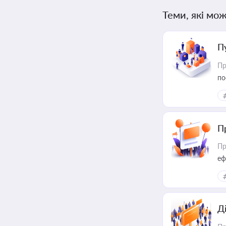
Теми, які мож
П
Пр
по
П
Пр
еф
Д