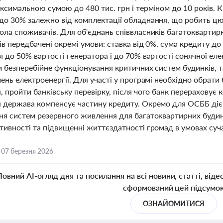
ксимальною сумою до 480 тис. грн і терміном до 10 років. К
до 30% залежно від комплектації обладнання, що робить цю
ола споживачів. Для об'єднань співвласників багатоквартир
в передбачені окремі умови: ставка від 0%, сума кредиту до 
 до 50% вартості генератора і до 70% вартості сонячної еле
 безперебійне функціонування критичних систем будинків, так
ень електроенергії. Для участі у програмі необхідно обрати
 пройти банківську перевірку, після чого банк перераховує
 держава компенсує частину кредиту. Окремо для ОСББ діє
ня систем резервного живлення для багатоквартирних будинк
тивності та підвищенні життєздатності громад в умовах суча
,
07 березня 2026
Повний AI-огляд дня та посилання на всі новини, статті, віде
сформований цей підсумо
ОЗНАЙОМИТИСЯ