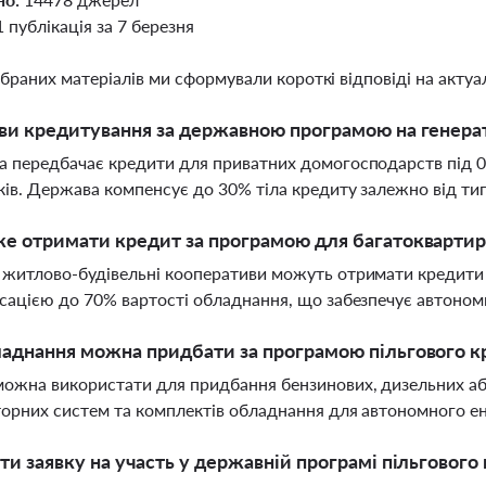
1 публікація за 7 березня
ібраних матеріалів ми сформували короткі відповіді на актуал
ви кредитування за державною програмою на генера
 передбачає кредити для приватних домогосподарств під 0-7
ків. Держава компенсує до 30% тіла кредиту залежно від т
е отримати кредит за програмою для багатоквартир
житлово-будівельні кооперативи можуть отримати кредити до
сацією до 70% вартості обладнання, що забезпечує автоно
аднання можна придбати за програмою пільгового к
ожна використати для придбання бензинових, дизельних або
орних систем та комплектів обладнання для автономного 
ти заявку на участь у державній програмі пільгового