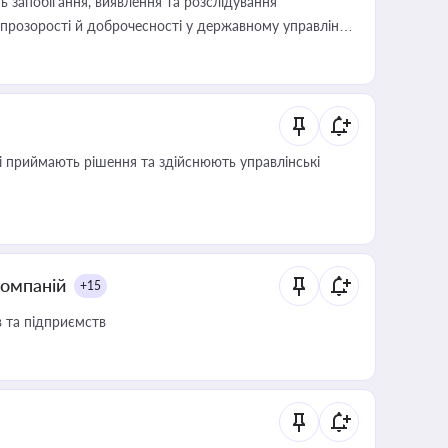
 запобігання, виявлення та розслідування
розорості й доброчесності у державному управлінні
кі приймають рішення та здійснюють управлінські
компаній
+15
в та підприємств