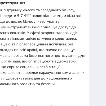
протезування
на підтримку малого та середнього бізнесу,
і кредити 5-7-9%" надає підприємцям пільгові
що дозволяє бізнесу інвестувати у
 Цей інструмент значно полегшує доступ до
сних викликів. У сфері охорони здоров’я діє
аракти з імплантацією штучного кришталика.
ацією та післяопераційним доглядом, без
акладах по всій країні, що значно покращує
ержавна програма безоплатного протезування для
в. Організації, що співпрацюють з державою,
що сприяє соціальній реабілітації
вдосконалюють порядок нарахування комунальних
та підготовку громадян до національного
номічного розвитку та безпеки.