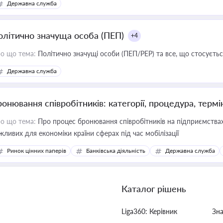
Державна служба
олітично значуща особа (ПЕП)
+4
о що тема:
Політично значущі особи (ПЕП/PEP) та все, що стосується
Державна служба
ронювання співробітників: категорії, процедура, термі
о що тема:
Про процес бронювання співробітників на підприємствах,
жливих для економіки країни сферах під час мобілізації
Ринок цінних паперів
Банківська діяльність
Державна служба
Каталог рішень
Liga360: Керівник
Зн