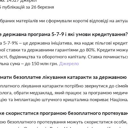
5 публікацій за 26 березня
ібраних матеріалів ми сформували короткі відповіді на актуал
 державна програма 5-7-9 і які умови кредитування?
 5-7-9% – це державна ініціатива, яка надає пільгові креди
ої ставки та державними гарантіями до 80%. Кредити можуть
сті, будівництва та оборотного капіталу. Ставка починається
ьна сума – до 150 млн грн.
Джерело
мати безоплатне лікування катаракти за державною
платного лікування катаракти потрібно звернутися до сімей
лога, обрати медзаклад, який працює за програмою медични
цію та імплантацію штучного кришталика покриває Націона
е скористатися програмою безоплатного протезуван
ю безоплатного протезування можуть скористатися особи, я