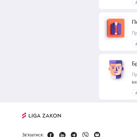
П
Пр
Б
Пр
ва
Зв'язатися: