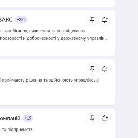
 ВАКС
+223
 запобігання, виявлення та розслідування
розорості й доброчесності у державному управлінні
кі приймають рішення та здійснюють управлінські
компаній
+15
в та підприємств