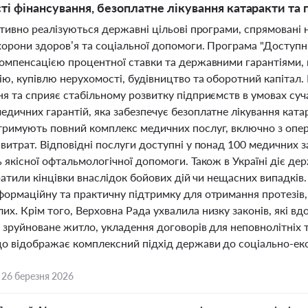
і фінансування, безоплатне лікування катаракти та 
ктивно реалізуються державні цільові програми, спрямовані 
хорони здоров’я та соціальної допомоги. Програма "Доступн
компенсацією процентної ставки та державними гарантіями, 
ію, купівлю нерухомості, будівництво та оборотний капітал.
я та сприяє стабільному розвитку підприємств в умовах суча
едичних гарантій, яка забезпечує безоплатне лікування кат
тримують повний комплекс медичних послуг, включно з опер
витрат. Відповідні послуги доступні у понад 100 медичних з
ь якісної офтальмологічної допомоги. Також в Україні діє д
тратили кінцівки внаслідок бойових дій чи нещасних випадкі
ормаційну та практичну підтримку для отримання протезів, 
их. Крім того, Верховна Рада ухвалила низку законів, які 
а зруйноване житло, укладення договорів для неповнолітніх 
що відображає комплексний підхід держави до соціально-еко
,
26 березня 2026