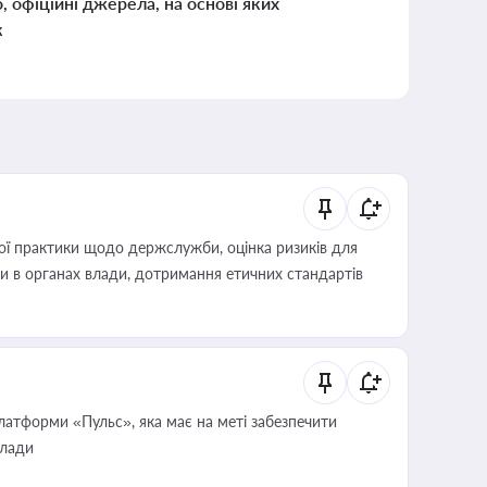
о, офіційні джерела, на основі яких
к
вої практики щодо держслужби, оцінка ризиків для
ини в органах влади, дотримання етичних стандартів
атформи «Пульс», яка має на меті забезпечити
влади