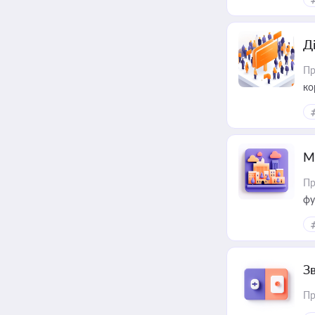
Д
Пр
ко
та
М
Пр
фу
З
Пр