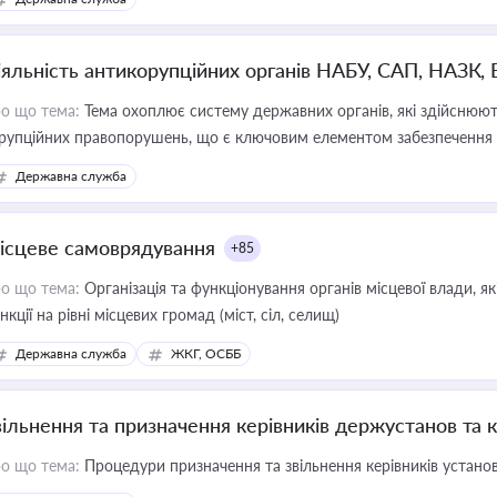
іяльність антикорупційних органів НАБУ, САП, НАЗК,
о що тема:
Тема охоплює систему державних органів, які здійснюють
рупційних правопорушень, що є ключовим елементом забезпечення п
 бізнесі
Державна служба
ісцеве самоврядування
+85
о що тема:
Організація та функціонування органів місцевої влади, я
нкції на рівні місцевих громад (міст, сіл, селищ)
Державна служба
ЖКГ, ОСББ
вільнення та призначення керівників держустанов та 
о що тема:
Процедури призначення та звільнення керівників устано