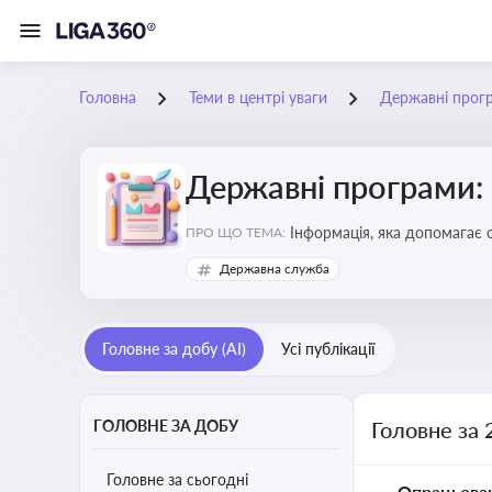
Головна
Теми в центрі уваги
Державні прог
Державні програми:
Інформація, яка допомагає 
ПРО ЩО ТЕМА:
удосконалення
Державна служба
Головне за добу (AI)
Усі публікації
ГОЛОВНЕ ЗА ДОБУ
Головне за 
Головне за сьогодні
Опрацьова