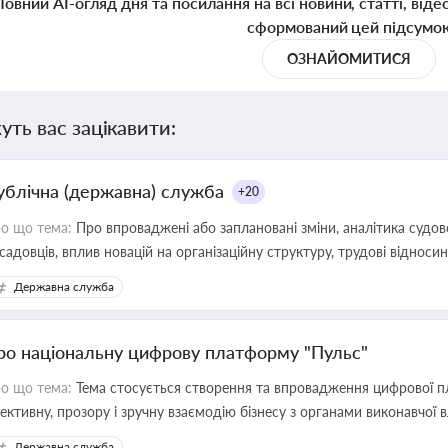
Повний AI-огляд дня та посилання на всі новини, статті, віде
сформований цей підсумо
ОЗНАЙОМИТИСЯ
уть вас зацікавити:
ублічна (державна) служба
+20
о що тема:
Про впроваджені або заплановані зміни, аналітика судо
садовців, вплив новацій на організаційну структуру, трудові віднос
Державна служба
ро національну цифрову платформу "Пульс"
о що тема:
Тема стосується створення та впровадження цифрової пл
ективну, прозору і зручну взаємодію бізнесу з органами виконавчої 
Державна служба