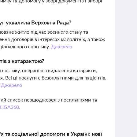
имку та допомогу у зборі документів і виборі
уг ухвалила Верховна Рада?
оване житло під час воєнного стану та
ння договорів в інтересах малолітніх, а також
ціонального спротиву.
Джерело
тів з катарактою?
ностику, операцію з видалення катаракти,
 Всі ці послуги є безоплатними для пацієнтів,
.
Джерело
вний список першоджерел з посиланнями та
 LIGA360.
 та соціальної допомоги в Україні: нові