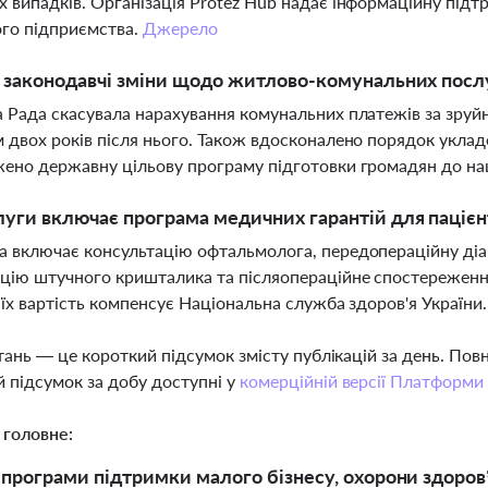
 випадків. Організація Protez Hub надає інформаційну підтр
го підприємства.
Джерело
і законодавчі зміни щодо житлово-комунальних посл
 Рада скасувала нарахування комунальних платежів за зруйн
 двох років після нього. Також вдосконалено порядок укладе
ено державну цільову програму підготовки громадян до на
луги включає програма медичних гарантій для пацієн
 включає консультацію офтальмолога, передопераційну діаг
цію штучного кришталика та післяопераційне спостереження.
 їх вартість компенсує Національна служба здоров'я України
тань — це короткий підсумок змісту публікацій за день. По
 підсумок за добу доступні у
комерційній версії Платформи
 головне:
програми підтримки малого бізнесу, охорони здоров’я