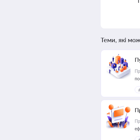
Теми, які мож
П
Пр
по
П
Пр
еф