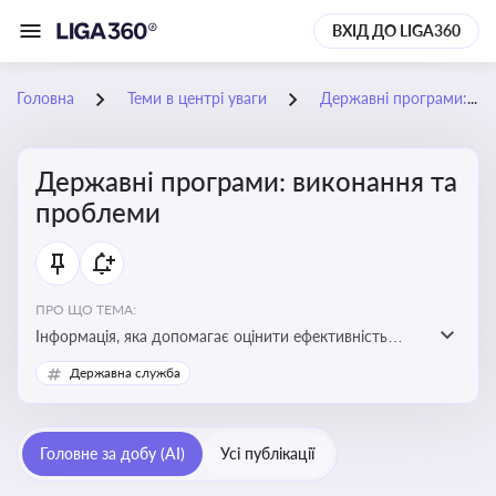
ВХІД ДО LIGA360
Головна
Теми в центрі уваги
Державні програми: виконання та проблеми
Державні програми: виконання та
проблеми
ПРО ЩО ТЕМА:
Інформація, яка допомагає оцінити ефективність
використання бюджетних коштів, виявити проблеми
Державна служба
реалізації та знайти шляхи їх удосконалення
Головне за добу (AI)
Усі публікації