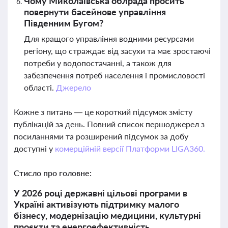
Чому Миколаївська облрада просить
повернути басейнове управління
Південним Бугом?
Для кращого управління водними ресурсами
регіону, що страждає від засухи та має зростаючі
потреби у водопостачанні, а також для
забезпечення потреб населення і промисловості
області.
Джерело
Кожне з питань — це короткий підсумок змісту
публікацій за день. Повний список першоджерел з
посиланнями та розширений підсумок за добу
доступні у
комерційній версії Платформи LIGA360.
Стисло про головне:
У 2026 році державні цільові програми в
Україні активізують підтримку малого
бізнесу, модернізацію медицини, культурні
проєкти та енергоефективність,