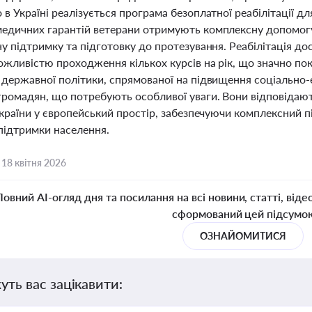
в Україні реалізується програма безоплатної реабілітації дл
едичних гарантій ветерани отримують комплексну допомогу
у підтримку та підготовку до протезування. Реабілітація дос
ожливістю проходження кількох курсів на рік, що значно по
 державної політики, спрямованої на підвищення соціально-
громадян, що потребують особливої уваги. Вони відповідаю
України у європейський простір, забезпечуючи комплексний п
 підтримки населення.
,
18 квітня 2026
Повний AI-огляд дня та посилання на всі новини, статті, віде
сформований цей підсумо
ОЗНАЙОМИТИСЯ
уть вас зацікавити: