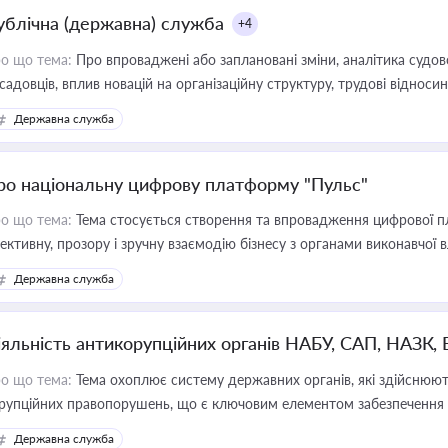
ублічна (державна) служба
+4
о що тема:
Про впроваджені або заплановані зміни, аналітика судо
садовців, вплив новацій на організаційну структуру, трудові віднос
Державна служба
ро національну цифрову платформу "Пульс"
о що тема:
Тема стосується створення та впровадження цифрової пл
ективну, прозору і зручну взаємодію бізнесу з органами виконавчої 
Державна служба
іяльність антикорупційних органів НАБУ, САП, НАЗК,
о що тема:
Тема охоплює систему державних органів, які здійснюють
рупційних правопорушень, що є ключовим елементом забезпечення п
 бізнесі
Державна служба