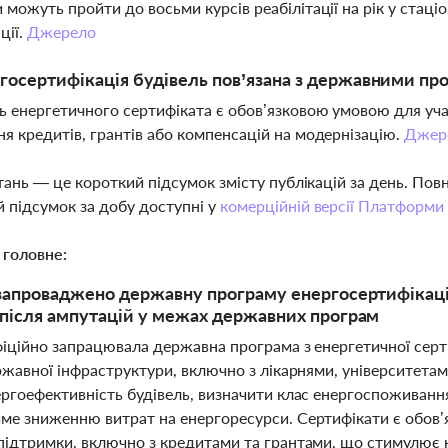
 можуть пройти до восьми курсів реабілітації на рік у стаці
ції.
Джерело
госертифікація будівель пов’язана з державними п
ь енергетичного сертифіката є обов’язковою умовою для уча
я кредитів, грантів або компенсацій на модернізацію.
Джер
тань — це короткий підсумок змісту публікацій за день. По
 підсумок за добу доступні у
комерційній версії Платформи
 головне:
 запроваджено державну програму енергосертифікації
 після ампутацій у межах державних програм
фіційно запрацювала державна програма з енергетичної серт
ржавної інфраструктури, включно з лікарнями, університетам
ергоефективність будівель, визначити клас енергоспоживання
ме зниженню витрат на енергоресурси. Сертифікати є обов’
підтримки, включно з кредитами та грантами, що стимулює 