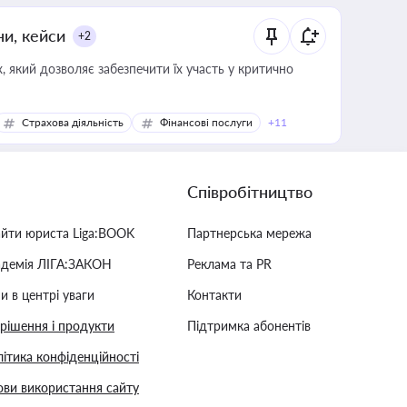
ни, кейси
+2
 який дозволяє забезпечити їх участь у критично
Страхова діяльність
Фінансові послуги
+11
Співробітництво
айти юриста Liga:BOOK
Партнерська мережа
адемія ЛІГА:ЗАКОН
Реклама та PR
и в центрі уваги
Контакти
 рішення і продукти
Підтримка абонентів
ітика конфіденційності
ви використання сайту