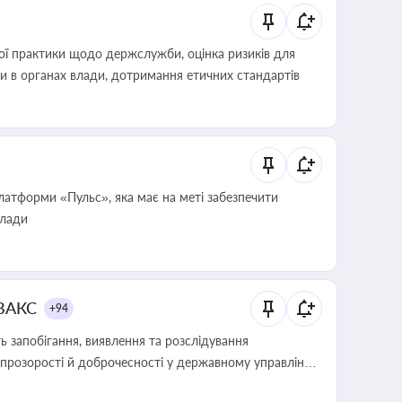
вої практики щодо держслужби, оцінка ризиків для
ини в органах влади, дотримання етичних стандартів
атформи «Пульс», яка має на меті забезпечити
влади
 ВАКС
+94
 запобігання, виявлення та розслідування
розорості й доброчесності у державному управлінні