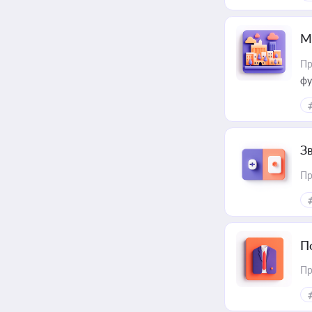
М
Пр
фу
З
Пр
П
Пр