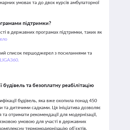
онарних умовах та до двох курсів амбулаторної
рограмами підтримки?
сті в державних програмах підтримки, таких як
ело
вний список першоджерел з посиланнями та
 LIGA360.
 будівель та безоплатну реабілітацію
ифікації будівель, яка вже охопила понад 450
и та дитячими садками. Ця ініціатива дозволяє
 та отримати рекомендації для модернізації,
язковою умовою для участі в державних
комплексну термомодернізацію об’єктів.