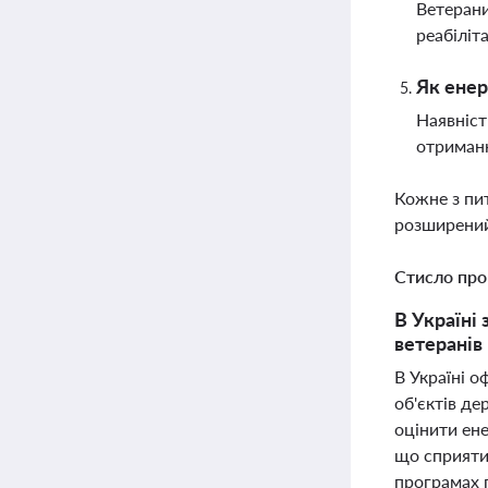
Ветерани
реабіліта
Як енер
Наявніст
отриманн
Кожне з пи
розширений
Стисло про
В Україні
ветеранів
В Україні о
об'єктів де
оцінити ен
що сприяти
програмах 