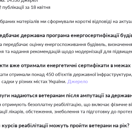
2 публікації за 18 квітня
ібраних матеріалів ми сформували короткі відповіді на актуал
дбачає державна програма енергосертифікації будів
 передбачає оцінку енергоспоживання будівель, визначення 
я та надання рекомендацій щодо модернізації для підвище
єкти вже отримали енергетичні сертифікати в межах
ати отримали понад 450 об'єктів державної інфраструктури,
і садки у різних містах України.
Джерело
луги надаються ветеранам після ампутації за держа
 отримують безоплатну реабілітацію, що включає фізичне ві
ації лікарів, обстеження, знеболення та підготовку до проте
 курсів реабілітації можуть пройти ветерани на рік?