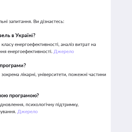
ьні запитання. Ви дізнаєтесь:
ель в Україні?
класу енергоефективності, аналіз витрат на
ння енергоефективності.
Джерело
 програми?
 зокрема лікарні, університети, пожежні частини
вною програмою?
дновлення, психологічну підтримку,
зування.
Джерело