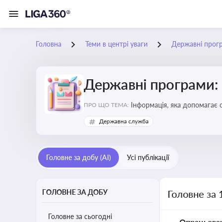
Головна
Теми в центрі уваги
Державні прог
Державні програми:
Інформація, яка допомагає 
ПРО ЩО ТЕМА:
удосконалення
Державна служба
Головне за добу (AI)
Усі публікації
ГОЛОВНЕ ЗА ДОБУ
Головне за 
Головне за сьогодні
Опрацьова