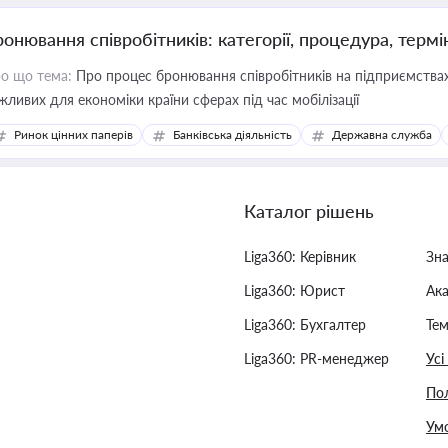
ронювання співробітників: категорії, процедура, термі
о що тема:
Про процес бронювання співробітників на підприємствах,
жливих для економіки країни сферах під час мобілізації
Ринок цінних паперів
Банківська діяльність
Державна служба
Каталог рішень
Liga360: Керівник
Зн
Liga360: Юрист
Ак
Liga360: Бухгалтер
Тем
Liga360: PR-менеджер
Усі
Пол
Умо