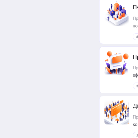
П
Пр
по
П
Пр
еф
Д
Пр
ко
та