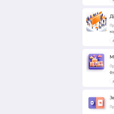
Д
Пр
ко
та
М
Пр
фу
З
Пр