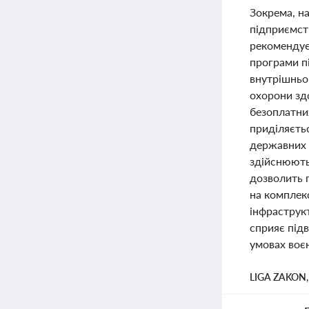
Зокрема, н
підприємств
рекомендує
програми п
внутрішньо 
охорони здо
безоплатни
приділяєть
державних в
здійснюють
дозволить 
на комплек
інфраструкт
сприяє під
умовах воєн
LIGA ZAKON