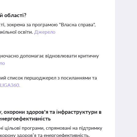
й області?
і, зокрема за програмою "Власна справа",
кільної освіти.
Джерело
одночасно допомагає відновлювати критичну
ло
вний список першоджерел з посиланнями та
 LIGA360.
, охорони здоров’я та інфраструктури в
а енергоефективність
і цільові програми, спрямовані на підтримку
хорону здоров’я та енергоефективність.