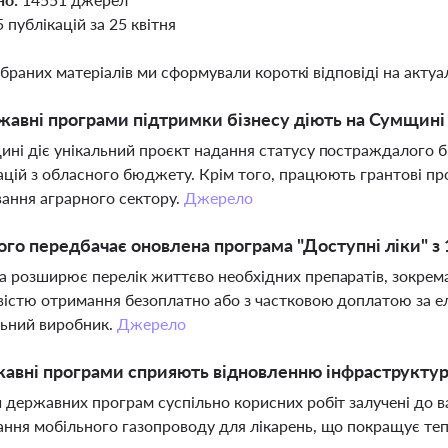
5 публікацій за 25 квітня
ібраних матеріалів ми сформували короткі відповіді на актуал
жавні програми підтримки бізнесу діють на Сумщині 
ні діє унікальний проєкт надання статусу постраждалого бі
цій з обласного бюджету. Крім того, працюють грантові про
ання аграрного сектору.
Джерело
го передбачає оновлена програма "Доступні ліки" з 
 розширює перелік життєво необхідних препаратів, зокрема
істю отримання безоплатно або з частковою доплатою за е
льний виробник.
Джерело
авні програми сприяють відновленню інфраструктури
 державних програм суспільно корисних робіт залучені до 
ння мобільного газопроводу для лікарень, що покращує тепл