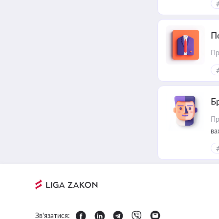
П
Пр
Б
Пр
ва
Зв'язатися: