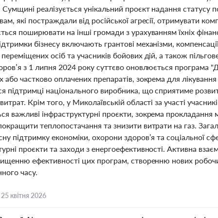
а Сумщині реалізується унікальний проєкт надання статусу 
ам, які постраждали від російської агресії, отримувати ком
ться поширювати на інші громади з урахуванням їхніх фіна
ідтримки бізнесу включають грантові механізми, компенсац
переміщених осіб та учасників бойових дій, а також пільгов
ров’я з 1 липня 2024 року суттєво оновлюється програма "Д
х або частково оплачених препаратів, зокрема для лікуванн
ся підтримці національного виробника, що сприятиме розвит
итрат. Крім того, у Миколаївській області за участі учасни
ся важливі інфраструктурні проєкти, зокрема прокладання м
покращити теплопостачання та знизити витрати на газ. Зага
сну підтримку економіки, охорони здоров’я та соціальної сф
урні проєкти та заходи з енергоефективності. Активна взаєм
вищенню ефективності цих програм, створенню нових робочи
ного часу.
,
25 квітня 2026