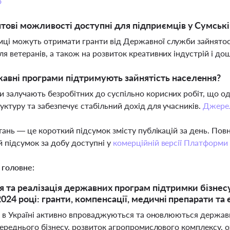
о
нтові можливості доступні для підприємців у Сумські
ці можуть отримати гранти від Державної служби зайнятост
ля ветеранів, а також на розвиток креативних індустрій і дош
авні програми підтримують зайнятість населення?
 залучають безробітних до суспільно корисних робіт, що 
уктуру та забезпечує стабільний дохід для учасників.
Джере
тань — це короткий підсумок змісту публікацій за день. По
 підсумок за добу доступні у
комерційній версії Платформи
 головне:
 та реалізація державних програм підтримки бізнесу
 2024 році: гранти, компенсації, медичні препарати т
і в Україні активно впроваджуються та оновлюються державн
ереднього бізнесу, розвиток агропромислового комплексу, о