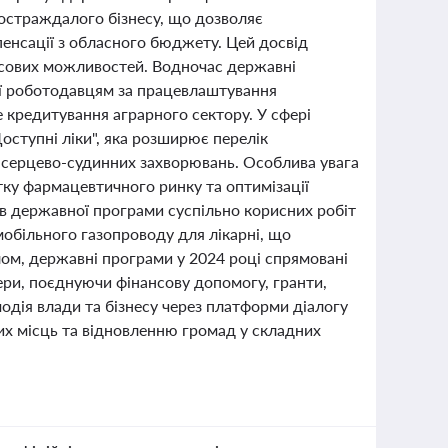
постраждалого бізнесу, що дозволяє
пенсації з обласного бюджету. Цей досвід
нсових можливостей. Водночас державні
ії роботодавцям за працевлаштування
е кредитування аграрного сектору. У сфері
оступні ліки", яка розширює перелік
я серцево-судинних захворювань. Особлива увага
ку фармацевтичного ринку та оптимізації
ків державної програми суспільно корисних робіт
обільного газопроводу для лікарні, що
лом, державні програми у 2024 році спрямовані
ери, поєднуючи фінансову допомогу, гранти,
одія влади та бізнесу через платформи діалогу
х місць та відновленню громад у складних