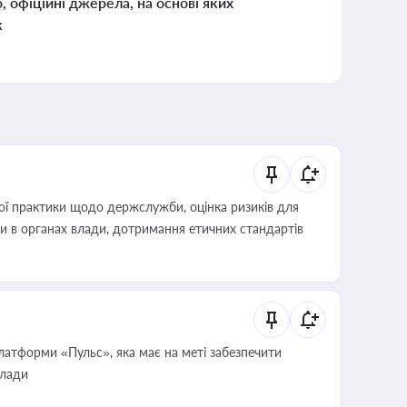
о, офіційні джерела, на основі яких
к
вої практики щодо держслужби, оцінка ризиків для
ини в органах влади, дотримання етичних стандартів
атформи «Пульс», яка має на меті забезпечити
влади