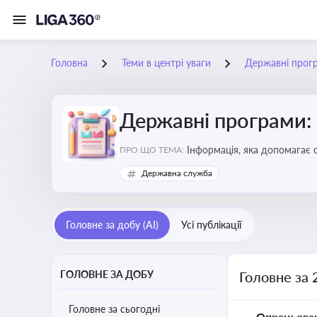
Головна
Теми в центрі уваги
Державні прог
Державні програми:
Інформація, яка допомагає 
ПРО ЩО ТЕМА:
удосконалення
Державна служба
Головне за добу (AI)
Усі публікації
ГОЛОВНЕ ЗА ДОБУ
Головне за 
Головне за сьогодні
Опрацьова