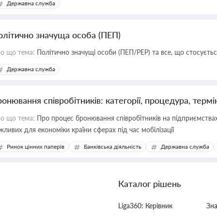
Державна служба
олітично значуща особа (ПЕП)
о що тема:
Політично значущі особи (ПЕП/PEP) та все, що стосується
Державна служба
ронювання співробітників: категорії, процедура, термі
о що тема:
Про процес бронювання співробітників на підприємствах,
жливих для економіки країни сферах під час мобілізації
Ринок цінних паперів
Банківська діяльність
Державна служба
Каталог рішень
Liga360: Керівник
Зн