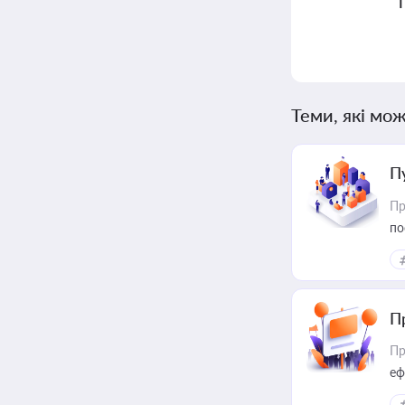
Теми, які мож
П
Пр
по
П
Пр
еф