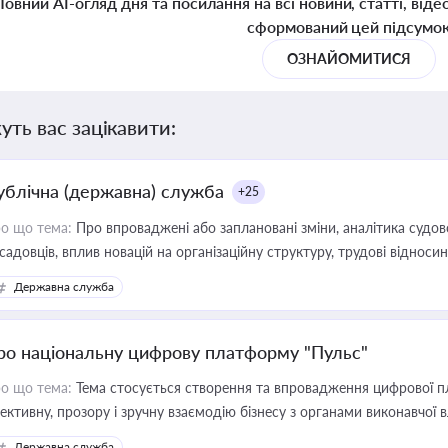
Повний AI-огляд дня та посилання на всі новини, статті, віде
сформований цей підсумо
ОЗНАЙОМИТИСЯ
уть вас зацікавити:
ублічна (державна) служба
+25
о що тема:
Про впроваджені або заплановані зміни, аналітика судо
садовців, вплив новацій на організаційну структуру, трудові віднос
Державна служба
ро національну цифрову платформу "Пульс"
о що тема:
Тема стосується створення та впровадження цифрової пл
ективну, прозору і зручну взаємодію бізнесу з органами виконавчої 
Державна служба