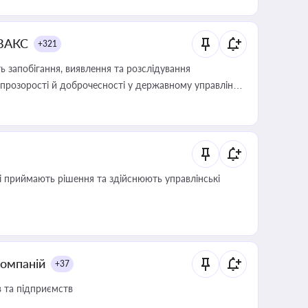
 ВАКС
+321
 запобігання, виявлення та розслідування
розорості й доброчесності у державному управлінні
кі приймають рішення та здійснюють управлінські
компаній
+37
в та підприємств