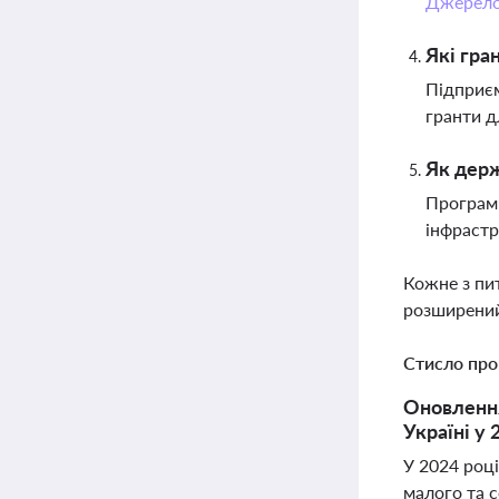
Джерел
Які гра
Підприєм
гранти д
Як держ
Програми
інфрастр
Кожне з пи
розширений
Стисло про
Оновлення
Україні у
У 2024 роц
малого та с