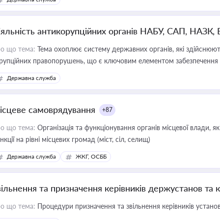
іяльність антикорупційних органів НАБУ, САП, НАЗК,
о що тема:
Тема охоплює систему державних органів, які здійснюють
рупційних правопорушень, що є ключовим елементом забезпечення п
 бізнесі
Державна служба
ісцеве самоврядування
+87
о що тема:
Організація та функціонування органів місцевої влади, я
нкції на рівні місцевих громад (міст, сіл, селищ)
Державна служба
ЖКГ, ОСББ
вільнення та призначення керівників держустанов та 
о що тема:
Процедури призначення та звільнення керівників устано