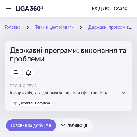
ВХІД ДО LIGA360
Головна
Теми в центрі уваги
Державні програми: виконання та проблеми
Державні програми: виконання та
проблеми
ПРО ЩО ТЕМА:
Інформація, яка допомагає оцінити ефективність
використання бюджетних коштів, виявити проблеми
Державна служба
реалізації та знайти шляхи їх удосконалення
Головне за добу (AI)
Усі публікації