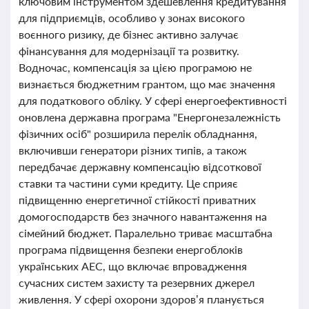
ключовим інструментом здешевлення кредитування
для підприємців, особливо у зонах високого
воєнного ризику, де бізнес активно залучає
фінансування для модернізації та розвитку.
Водночас, компенсація за цією програмою не
визнається бюджетним грантом, що має значення
для податкового обліку. У сфері енергоефективності
оновлена державна програма "Енергонезалежність
фізичних осіб" розширила перелік обладнання,
включивши генератори різних типів, а також
передбачає державну компенсацію відсоткової
ставки та частини суми кредиту. Це сприяє
підвищенню енергетичної стійкості приватних
домогосподарств без значного навантаження на
сімейний бюджет. Паралельно триває масштабна
програма підвищення безпеки енергоблоків
українських АЕС, що включає впровадження
сучасних систем захисту та резервних джерел
живлення. У сфері охорони здоров’я планується