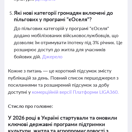
Які нові категорії громадян включені до
пільгових у програмі "єОселя"?
До пільгових категорій у програмі "єОселя"
додано мобілізованих військовослужбовців, що
дозволяє їм отримувати іпотеку під 3% річних. Це
розширює доступ до житла для учасників
бойових дій.
Джерело
Кожне з питань — це короткий підсумок змісту
публікацій за день. Повний список першоджерел з
посиланнями та розширений підсумок за добу
доступні у
комерційній версії Платформи LIGA360.
Стисло про головне:
У 2026 році в Україні стартували та оновили
ключові державні програми підтримки
культури, житла та агропромисловості з