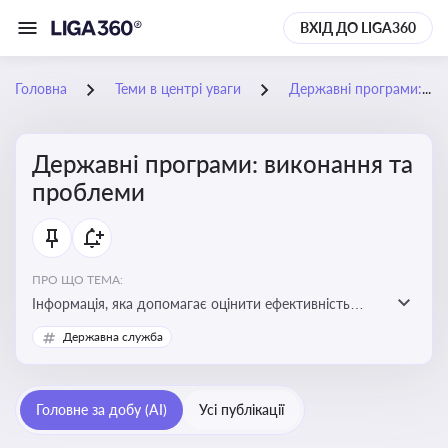
ВХІД ДО LIGA360
Головна
Теми в центрі уваги
Державні програми: виконання та проблеми
Державні програми: виконання та
проблеми
ПРО ЩО ТЕМА:
Інформація, яка допомагає оцінити ефективність
використання бюджетних коштів, виявити проблеми
Державна служба
реалізації та знайти шляхи їх удосконалення
Головне за добу (AI)
Усі публікації