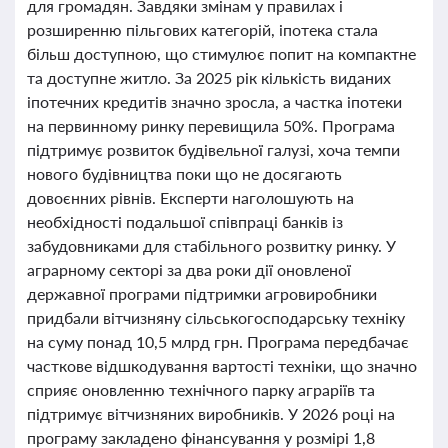
для громадян. Завдяки змінам у правилах і
розширенню пільгових категорій, іпотека стала
більш доступною, що стимулює попит на компактне
та доступне житло. За 2025 рік кількість виданих
іпотечних кредитів значно зросла, а частка іпотеки
на первинному ринку перевищила 50%. Програма
підтримує розвиток будівельної галузі, хоча темпи
нового будівництва поки що не досягають
довоєнних рівнів. Експерти наголошують на
необхідності подальшої співпраці банків із
забудовниками для стабільного розвитку ринку. У
аграрному секторі за два роки дії оновленої
державної програми підтримки агровиробники
придбали вітчизняну сільськогосподарську техніку
на суму понад 10,5 млрд грн. Програма передбачає
часткове відшкодування вартості техніки, що значно
сприяє оновленню технічного парку аграріїв та
підтримує вітчизняних виробників. У 2026 році на
програму закладено фінансування у розмірі 1,8