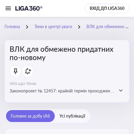
ВХІД ДО LIGA360
Головна
Теми в центрі уваги
ВЛК для обмежено придатних по-новому
ВЛК для обмежено придатних
по-новому
ПРО ЩО ТЕМА:
Законопроект № 12457: крайній термін проходження
ВЛК обмежено придатними планують перенести з 5
лютого на 5 червня
Головне за добу (AI)
Усі публікації