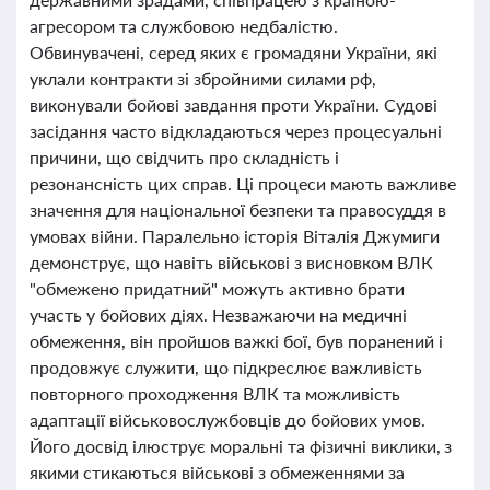
агресором та службовою недбалістю.
Обвинувачені, серед яких є громадяни України, які
уклали контракти зі збройними силами рф,
виконували бойові завдання проти України. Судові
засідання часто відкладаються через процесуальні
причини, що свідчить про складність і
резонансність цих справ. Ці процеси мають важливе
значення для національної безпеки та правосуддя в
умовах війни. Паралельно історія Віталія Джумиги
демонструє, що навіть військові з висновком ВЛК
"обмежено придатний" можуть активно брати
участь у бойових діях. Незважаючи на медичні
обмеження, він пройшов важкі бої, був поранений і
продовжує служити, що підкреслює важливість
повторного проходження ВЛК та можливість
адаптації військовослужбовців до бойових умов.
Його досвід ілюструє моральні та фізичні виклики, з
якими стикаються військові з обмеженнями за