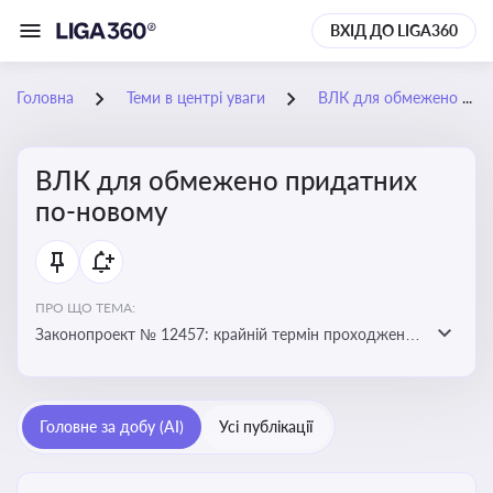
ВХІД ДО LIGA360
Головна
Теми в центрі уваги
ВЛК для обмежено придатних по-новому
ВЛК для обмежено придатних
по-новому
ПРО ЩО ТЕМА:
Законопроект № 12457: крайній термін проходження
ВЛК обмежено придатними планують перенести з 5
лютого на 5 червня
Головне за добу (AI)
Усі публікації