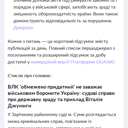
порядок у військовій сфері, запобігають зраді та
зміцнюють обороноздатність країни. Вони також
демонструють відповідальність за порушення.
Джерело
Кожне з питань — це короткий підсумок змісту
публікацій за день. Повний список першоджерел з
посиланнями та розширений підсумок за добу
доступні у
комерційній версії Платформи LIGA360.
Стисло про головне:
ВЛК 'обмежено придатний' не заважає
військовим боронити Україну: судові справи
про державну зраду та приклад Віталія
Джумиги
У Зарічному районному суді м. Суми розглядається
низка кримінальних справ, пов'язаних із
державними зрадами, співпрацею з країною-