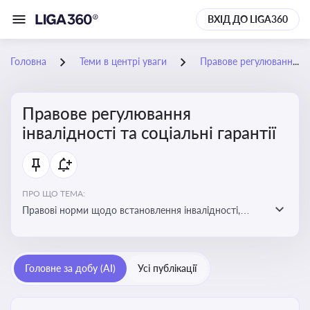
ВХІД ДО LIGA360
Головна
Теми в центрі уваги
Правове регулювання інвалідності та соціальні гарантії
Правове регулювання
інвалідності та соціальні гарантії
ПРО ЩО ТЕМА:
Правові норми щодо встановлення інвалідності,
надання соціальних гарантій та пільг для осіб з
інвалідністю
Головне за добу (AI)
Усі публікації