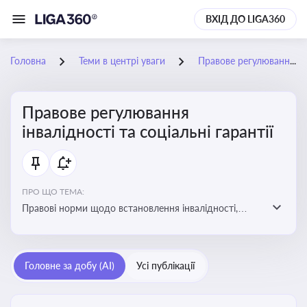
ВХІД ДО LIGA360
Головна
Теми в центрі уваги
Правове регулювання інвалідності та соціальні гарантії
Правове регулювання
інвалідності та соціальні гарантії
ПРО ЩО ТЕМА:
Правові норми щодо встановлення інвалідності,
надання соціальних гарантій та пільг для осіб з
інвалідністю
Головне за добу (AI)
Усі публікації