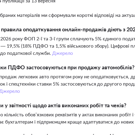
4 публікації за 13 вересня
ібраних матеріалів ми сформували короткі відповіді на актуал
і правила оподаткування онлайн-продажів діють з 20
я 2026 року ФОП 2-ї та 3-ї групи сплачують 5% єдиного пода
 — 19,5% (18% ПДФО та 1,5% військового збору). Цифрові п
до податкової служби.
Джерело
вки ПДФО застосовуються при продажу автомобілів?
родаж легкових авто протягом року не оподатковується, д
ок і спецтехніки ставки 5% застосовуються до другого прода
Джерело
ни у звітності щодо актів виконаних робіт та чеків?
 кількість обов’язкових реквізитів у актах виконаних робіт 
є бухгалтерам і підприємцям краще адаптуватися до нових 