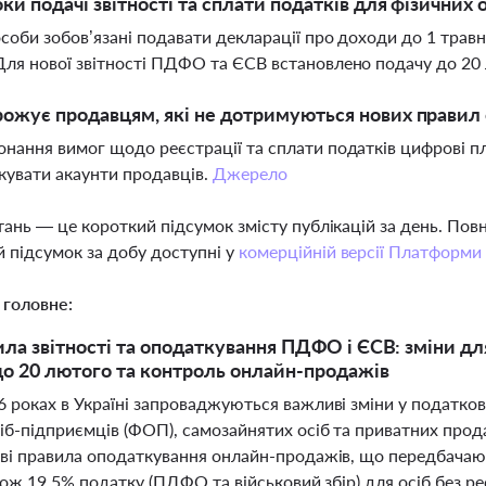
оки подачі звітності та сплати податків для фізичних 
особи зобов’язані подавати декларації про доходи до 1 трав
Для нової звітності ПДФО та ЄСВ встановлено подачу до 20
ожує продавцям, які не дотримуються нових правил
онання вимог щодо реєстрації та сплати податків цифрові
окувати акаунти продавців.
Джерело
тань — це короткий підсумок змісту публікацій за день. По
 підсумок за добу доступні у
комерційній версії Платформи
 головне:
ила звітності та оподаткування ПДФО і ЄСВ: зміни для
 до 20 лютого та контроль онлайн-продажів
 роках в Україні запроваджуються важливі зміни у податкові
іб-підприємців (ФОП), самозайнятих осіб та приватних прода
ові правила оподаткування онлайн-продажів, що передбачаю
акож 19,5% податку (ПДФО та військовий збір) для осіб без 