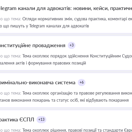
elegram канали для адвокатів: новини, кейси, практич
о що тема:
Огляди нормативних змін, судова практика, коментарі екс
о що пишуть у Telegram каналах для адвокатів
онституційне провадження
+3
о що тема:
Тема охоплює порядок здійснення Конституційним Судом
валення актів і формування правових позицій
римінально-виконавча система
+6
о що тема:
Тема охоплює організацію та правове регулювання викона
танов виконання покарань та статус осіб, які відбувають покарання
рактика ЄСПЛ
+13
о що тема:
Тема охоплює рішення, правові позиції та стандарти Євр