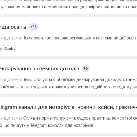
гулювання майнових і немайнових прав, договірних відносин та прав
ища освіта
+45
о що тема:
Тема охоплює правове регулювання системи вищої освіти, о
Освіта
екларування іноземних доходів
+6
о що тема:
Тема стосується обов’язку декларування доходів, отрим
бов’язань та застосування правил уникнення подвійного оподаткува
elegram канали для нотаріусів: новини, кейси, практич
о що тема:
Огляди нормативних змін, судова практика, коментарі екс
о що пишуть у Telegram каналах для нотаріусів