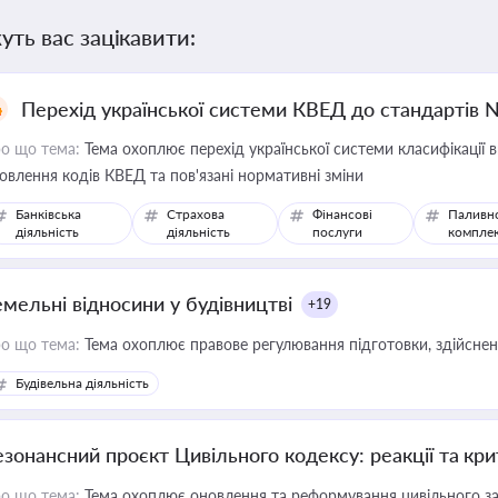
уть вас зацікавити:
Перехід української системи КВЕД до стандартів 
о що тема:
Тема охоплює перехід української системи класифікації в
овлення кодів КВЕД та пов'язані нормативні зміни
Банківська
Страхова
Фінансові
Паливн
діяльність
діяльність
послуги
компле
емельні відносини у будівництві
+19
о що тема:
Тема охоплює правове регулювання підготовки, здійсненн
Будівельна діяльність
езонансний проєкт Цивільного кодексу: реакції та кр
о що тема:
Тема охоплює оновлення та реформування цивільного за