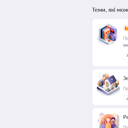
Теми, які мож
Пр
он
З
Пр
Р
Пр