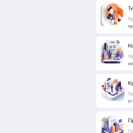
T
Пр
пр
К
Пр
ух
К
Пр
ус
П
Пр