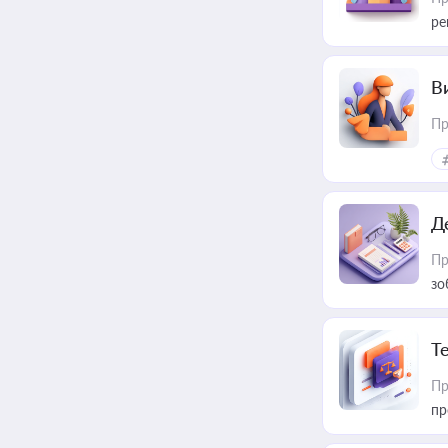
ре
В
Пр
Д
Пр
зо
T
Пр
пр