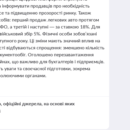
 інформувати продавців про необхідність
ce та підвищенню прозорості ринку. Також
собів: перший продаж легкових авто протягом
О, а третій і наступні — за ставкою 18%. Для
військовий збір 5%. Фізичні особи зобов’язані
тупного року. Ці зміни мають значний вплив на
ності відбуваються спрощення: зменшено кількість
 документообіг. Оголошено перезавантаження
айнах, що важливо для бухгалтерів і підприємців.
 уваги та своєчасної підготовки, зокрема
нтролюючими органами.
о, офіційні джерела, на основі яких
к