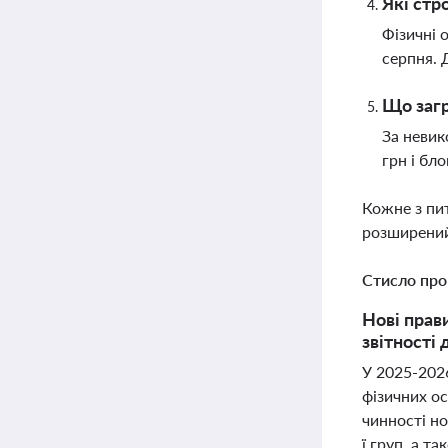
Які стр
Фізичні 
серпня. 
Що загр
За невик
грн і бл
Кожне з пи
розширений
Стисло про
Нові прав
звітності
У 2025-2026
фізичних ос
чинності н
ї груп, а т