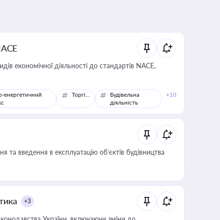
NACE
идів економічної діяльності до стандартів NACE,
о-енергетичний
Торгівля
Будівельна
+10
кс
діяльність
я та введення в експлуатацію об’єктів будівництва
итика
+3
конодавства України, включаючи зміни до