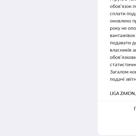
обов’язок 
сплати под
оновлено п
року не оп
вантажівок 
подавати де
власників а
обов’язкови
статистично
Загалом но
подачі зві
LIGA ZAKON