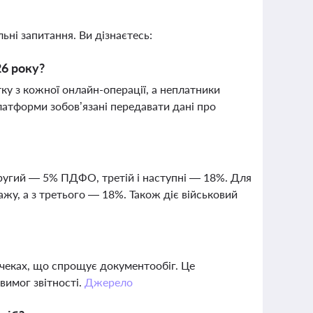
ьні запитання. Ви дізнаєтесь:
26 року?
тку з кожної онлайн-операції, а неплатники
латформи зобов’язані передавати дані про
ругий — 5% ПДФО, третій і наступні — 18%. Для
жу, а з третього — 18%. Також діє військовий
і чеках, що спрощує документообіг. Це
вимог звітності.
Джерело