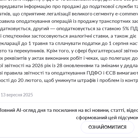
передавати інформацію про продажі до податкової служби та
атків, що сприятиме легалізації великого сегменту e-commer
равила оподаткування операцій із продажу транспортних за
одатковується, другий — оподатковується за ставкою 5% ПДФ
і спецтехніки застосовуються аналогічні ставки, а також діє 
кларації до 1 травня та сплачувати податки до 1 серпня нас
вто та перекупників. Крім того, у сфері бухгалтерської звіт
х реквізитів у актах виконаних робіт і чеках, що полегшує
ї звітності на 2026 рік із 28 оновленнями та змінами у дедл
ві правила звітності та оподаткування ПДФО і ЄСВ вимагають
тності до 20 лютого, щоб уникнути штрафів і проблем із ко
,
13 вересня 2025
Повний AI-огляд дня та посилання на всі новини, статті, віде
сформований цей підсумо
ОЗНАЙОМИТИСЯ