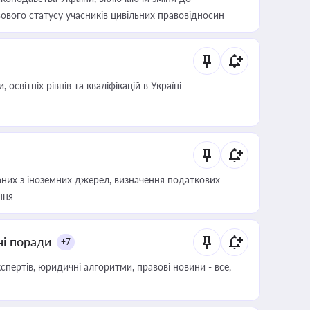
ового статусу учасників цивільних правовідносин
світніх рівнів та кваліфікацій в Україні
аних з іноземних джерел, визначення податкових
ння
ні поради
+7
пертів, юридичні алгоритми, правові новини - все,