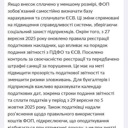
Якщо внесок сплачено у меншому розмірі, ФОП
зобов’язаний самостійно визначати базу
нарахування та сплачувати ЄСВ. Ці зміни спрямовані
на підвищення справедливості системи, зберігаючи
соціальний захист підприємців. Окрім того, з 27
вересня 2025 року оновлено правила реєстрації
податкових накладних, що впливає на порядок
подання звітності з ПДФО та ЄСВ. Посилено
контроль за своєчасністю реєстрації та передбачено
штрафні санкції за порушення. Це має на меті
підвищити прозорість податкової звітності та
зменшити ризики зловживань. Для бухгалтерів і
підприємців важливо враховувати календар
податкових дат, зокрема строки подання звітності
та сплати податків у період з 29 вересня по 5
жовтня 2025 року. Також податківці надали
роз’яснення щодо правильного використання
коштів ФОП, підкреслюючи, що оподаткування
відбувається при отриманні доходу, а не при знятті