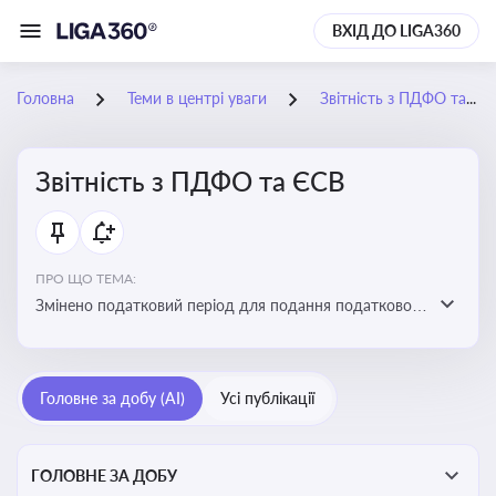
ВХІД ДО LIGA360
Головна
Теми в центрі уваги
Звітність з ПДФО та ЄСВ
Звітність з ПДФО та ЄСВ
ПРО ЩО ТЕМА:
Змінено податковий період для подання податкового
розрахунку сум ПДФО та ЄСВ з квартального на
місячний
Головне за добу (AI)
Усі публікації
ГОЛОВНЕ ЗА ДОБУ