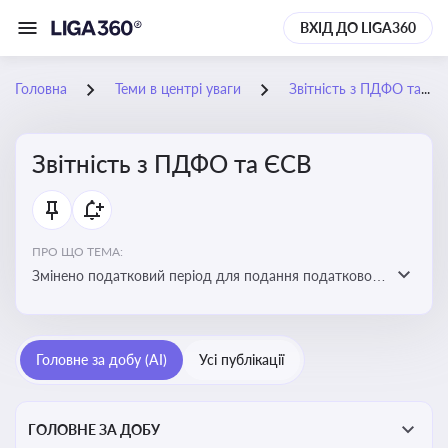
ВХІД ДО LIGA360
Головна
Теми в центрі уваги
Звітність з ПДФО та ЄСВ
Звітність з ПДФО та ЄСВ
ПРО ЩО ТЕМА:
Змінено податковий період для подання податкового
розрахунку сум ПДФО та ЄСВ з квартального на
місячний
Головне за добу (AI)
Усі публікації
ГОЛОВНЕ ЗА ДОБУ