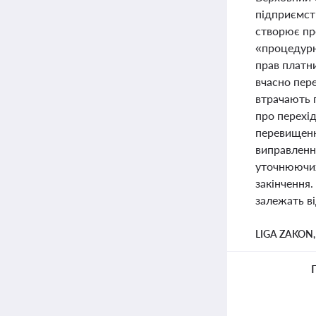
підприємств
створює пре
«процедурн
прав платни
вчасно пер
втрачають п
про перехід
перевищенн
виправленн
уточнюючих 
закінчення.
залежать ві
LIGA ZAKON