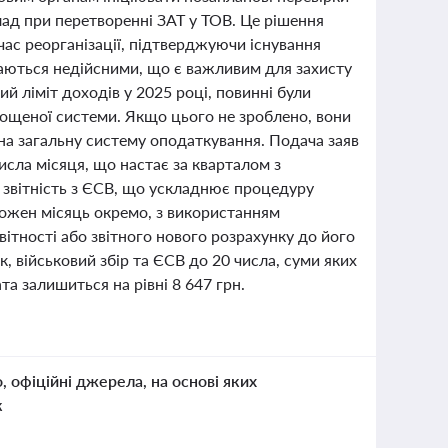
лад при перетворенні ЗАТ у ТОВ. Це рішення
час реорганізації, підтверджуючи існування
наються недійсними, що є важливим для захисту
ий ліміт доходів у 2025 році, повинні були
рощеної системи. Якщо цього не зроблено, вони
 на загальну систему оподаткування. Подача заяв
исла місяця, що настає за кварталом з
 звітність з ЄСВ, що ускладнює процедуру
кожен місяць окремо, з використанням
ітності або звітного нового розрахунку до його
 військовий збір та ЄСВ до 20 числа, суми яких
та залишиться на рівні 8 647 грн.
о, офіційні джерела, на основі яких
к