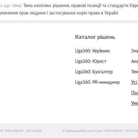
о що тема:
Тема охоплює рішення, правові позиції та стандарти Євр
умачення прав людини і застосування норм права в Україні
Каталог рішень
Liga360: Керівник
Зн
Liga360: Юрист
Ак
Liga360: Бухгалтер
Тем
Liga360: PR-менеджер
Усі
Пол
Умо
ОВ "ЛІГА ЗАКОН", 2007-2026.
© Інформаційне агентство "ЛІГА:ЗАКОН", 2010-20