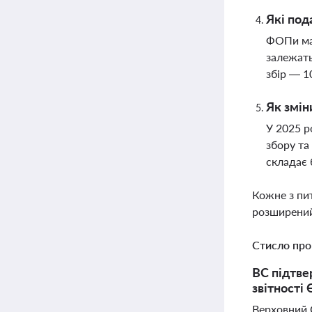
Які под
ФОПи маю
залежать
збір — 1
Як змін
У 2025 р
збору та
складає 
Кожне з пи
розширений
Стисло про
ВС підтве
звітності
Верховний 