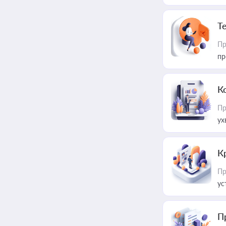
T
Пр
пр
К
Пр
ух
К
Пр
ус
П