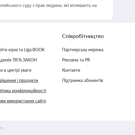
опейського суду з прав людини, які впливають на
Співробітництво
айти юриста Liga:BOOK
Партнерська мережа
адемія ЛІГА:ЗАКОН
Реклама та PR
и в центрі уваги
Контакти
 рішення і продукти
Підтримка абонентів
ітика конфіденційності
ви використання сайту
26.