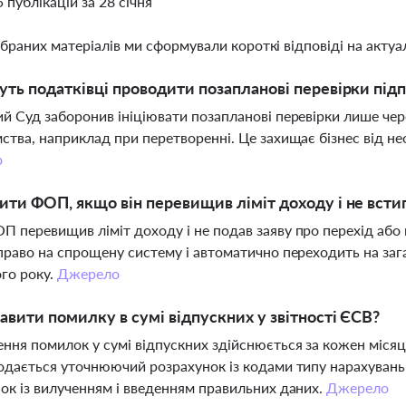
5 публікацій за 28 січня
ібраних матеріалів ми сформували короткі відповіді на актуал
ть податківці проводити позапланові перевірки підп
й Суд заборонив ініціювати позапланові перевірки лише чер
ства, наприклад при перетворенні. Це захищає бізнес від нео
о
ти ФОП, якщо він перевищив ліміт доходу і не встиг
 перевищив ліміт доходу і не подав заяву про перехід або 
право на спрощену систему і автоматично переходить на заг
го року.
Джерело
авити помилку в сумі відпускних у звітності ЄСВ?
ння помилок у сумі відпускних здійснюється за кожен місяц
одається уточнюючий розрахунок із кодами типу нарахувань 
ок із вилученням і введенням правильних даних.
Джерело