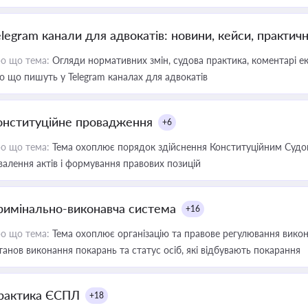
elegram канали для адвокатів: новини, кейси, практич
о що тема:
Огляди нормативних змін, судова практика, коментарі екс
о що пишуть у Telegram каналах для адвокатів
онституційне провадження
+6
о що тема:
Тема охоплює порядок здійснення Конституційним Судом
валення актів і формування правових позицій
римінально-виконавча система
+16
о що тема:
Тема охоплює організацію та правове регулювання викона
танов виконання покарань та статус осіб, які відбувають покарання
рактика ЄСПЛ
+18