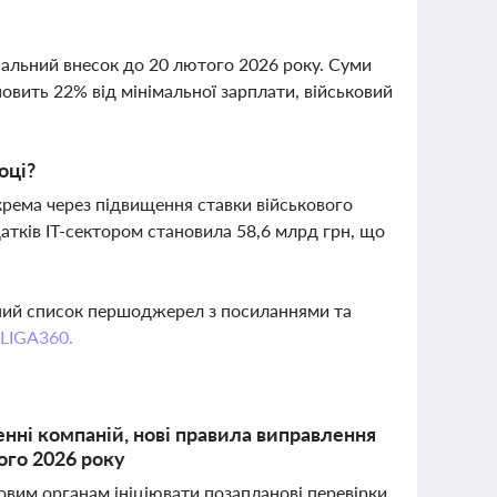
іальний внесок до 20 лютого 2026 року. Суми
овить 22% від мінімальної зарплати, військовий
оці?
крема через підвищення ставки військового
атків IT-сектором становила 58,6 млрд грн, що
вний список першоджерел з посиланнями та
 LIGA360.
нні компаній, нові правила виправлення
ого 2026 року
овим органам ініціювати позапланові перевірки