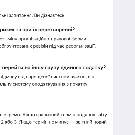
ьні запитання. Ви дізнаєтесь:
риємств при їх перетворенні?
ез зміну організаційно-правової форми
бґрунтованих ревізій під час реорганізації.
 перейти на іншу групу єдиного податку?
відмову від спрощеної системи вчасно, він
альну систему оподаткування з початку
ь окремо. Якщо граничний термін подання звіту
2 або 3. Якщо термін не минув — звітний новий