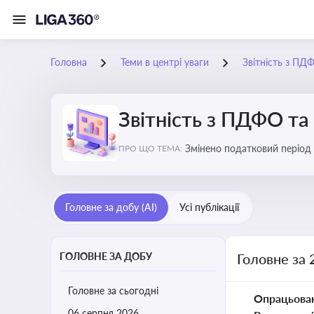
Головна
Теми в центрі уваги
Звітність з ПД
Звітність з ПДФО та
Змінено податковий період
ПРО ЩО ТЕМА:
Головне за добу (AI)
Усі публікації
ГОЛОВНЕ ЗА ДОБУ
Головне за 
Головне за сьогодні
Опрацьова
06 серпня 2026