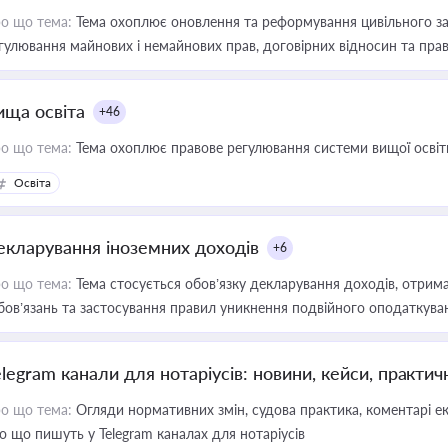
о що тема:
Тема охоплює оновлення та реформування цивільного за
гулювання майнових і немайнових прав, договірних відносин та прав
ища освіта
+46
о що тема:
Тема охоплює правове регулювання системи вищої освіти, о
Освіта
екларування іноземних доходів
+6
о що тема:
Тема стосується обов’язку декларування доходів, отрим
бов’язань та застосування правил уникнення подвійного оподаткува
elegram канали для нотаріусів: новини, кейси, практич
о що тема:
Огляди нормативних змін, судова практика, коментарі екс
о що пишуть у Telegram каналах для нотаріусів