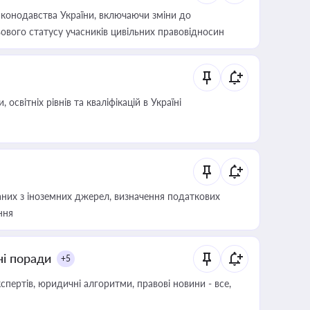
конодавства України, включаючи зміни до
ового статусу учасників цивільних правовідносин
світніх рівнів та кваліфікацій в Україні
аних з іноземних джерел, визначення податкових
ння
ні поради
+5
пертів, юридичні алгоритми, правові новини - все,