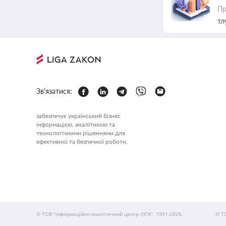
Пр
тл
Зв'язатися:
забезпечує український бізнес
інформацією, аналітикою та
технологічними рішеннями для
ефективної та безпечної роботи.
© ТОВ "інформаційно-аналітичний центр ЛІГА", 1991-2026.
© Т