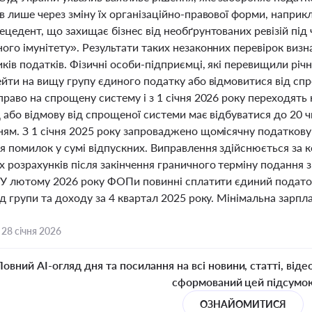
 лише через зміну їх організаційно-правової форми, наприк
цедент, що захищає бізнес від необґрунтованих ревізій під 
ого імунітету». Результати таких незаконних перевірок виз
ків податків. Фізичні особи-підприємці, які перевищили річн
ейти на вищу групу єдиного податку або відмовитися від сп
раво на спрощену систему і з 1 січня 2026 року переходять
 або відмову від спрощеної системи має відбуватися до 20 ч
ям. З 1 січня 2025 року запроваджено щомісячну податкову
я помилок у сумі відпускних. Виправлення здійснюється за 
розрахунків після закінчення граничного терміну подання зв
 У лютому 2026 року ФОПи повинні сплатити єдиний податок,
д групи та доходу за 4 квартал 2025 року. Мінімальна зарпла
,
28 січня 2026
Повний AI-огляд дня та посилання на всі новини, статті, віде
сформований цей підсумо
ОЗНАЙОМИТИСЯ