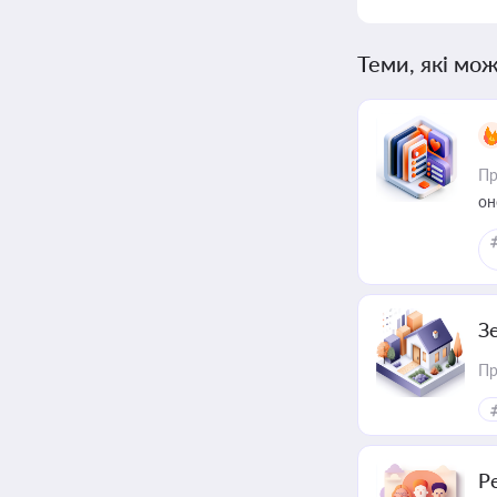
Теми, які мож
Пр
он
З
Пр
Р