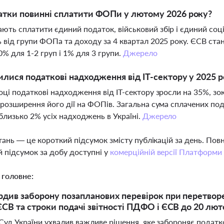
атки повинні сплатити ФОПи у лютому 2026 року?
ть сплатити єдиний податок, військовий збір і єдиний соц
 від групи ФОПа та доходу за 4 квартал 2025 року. ЄСВ стан
0% для 1-2 груп і 1% для 3 групи.
Джерело
илися податкові надходження від IT-сектору у 2025 р
оці податкові надходження від IT-сектору зросли на 35%, зо
 розширення його дії на ФОПів. Загальна сума сплачених под
близько 2% усіх надходжень в Україні.
Джерело
тань — це короткий підсумок змісту публікацій за день. По
 підсумок за добу доступні у
комерційній версії Платформи
 головне:
рдив заборону позапланових перевірок при перетворе
 ЄСВ та строки подачі звітності ПДФО і ЄСВ до 20 лют
Суд України ухвалив важливе рішення, яке забороняє податк