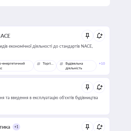
NACE
идів економічної діяльності до стандартів NACE,
о-енергетичний
Торгівля
Будівельна
+10
кс
діяльність
я та введення в експлуатацію об’єктів будівництва
итика
+1