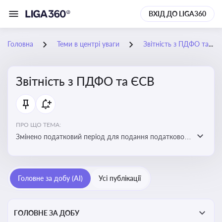
ВХІД ДО LIGA360
Головна
Теми в центрі уваги
Звітність з ПДФО та ЄСВ
Звітність з ПДФО та ЄСВ
ПРО ЩО ТЕМА:
Змінено податковий період для подання податкового
розрахунку сум ПДФО та ЄСВ з квартального на
місячний
Головне за добу (AI)
Усі публікації
ГОЛОВНЕ ЗА ДОБУ