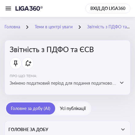
ВХІД ДО LIGA360
Головна
Теми в центрі уваги
Звітність з ПДФО та ЄСВ
Звітність з ПДФО та ЄСВ
ПРО ЩО ТЕМА:
Змінено податковий період для подання податкового
розрахунку сум ПДФО та ЄСВ з квартального на
місячний
Головне за добу (AI)
Усі публікації
ГОЛОВНЕ ЗА ДОБУ