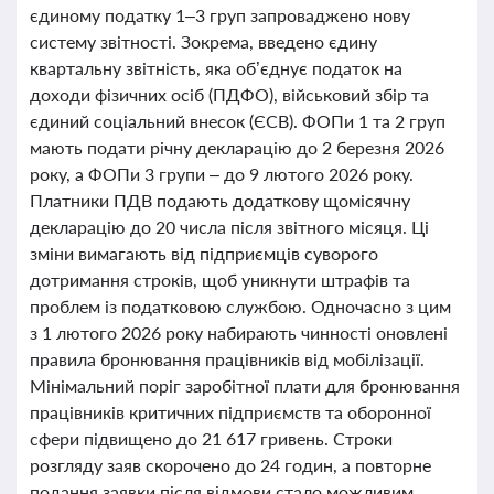
єдиному податку 1–3 груп запроваджено нову
систему звітності. Зокрема, введено єдину
квартальну звітність, яка об’єднує податок на
доходи фізичних осіб (ПДФО), військовий збір та
єдиний соціальний внесок (ЄСВ). ФОПи 1 та 2 груп
мають подати річну декларацію до 2 березня 2026
року, а ФОПи 3 групи – до 9 лютого 2026 року.
Платники ПДВ подають додаткову щомісячну
декларацію до 20 числа після звітного місяця. Ці
зміни вимагають від підприємців суворого
дотримання строків, щоб уникнути штрафів та
проблем із податковою службою. Одночасно з цим
з 1 лютого 2026 року набирають чинності оновлені
правила бронювання працівників від мобілізації.
Мінімальний поріг заробітної плати для бронювання
працівників критичних підприємств та оборонної
сфери підвищено до 21 617 гривень. Строки
розгляду заяв скорочено до 24 годин, а повторне
подання заявки після відмови стало можливим