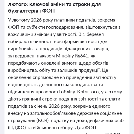
лютого: ключові зміни та строки для
бухгалтерів і ФОП
У лютому 2026 року платники податків, зокрема
ФОП та суб'єкти господарювання, зіштовхнуться з
важливими змінами у звітності. З 1 березня
набирають чинності нові форми звітності для
виробників та продавців підакцизних товарів,
затверджені наказом Мінфіну №641, які
передбачають оновлені вимоги щодо обсягів
виробництва, обігу та залишків продукції. Це
оновлення спрямоване на приведення звітності у
відповідність до чинного законодавства та
підвищення прозорості обліку. Крім того, у лютому
діють граничні строки подання звітності та сплати
податків за січень 2026 року, зокрема єдиного
внеску на загальнообов’язкове державне соціальне
страхування (ЄСВ), податку на доходи фізичних осіб
(ПДФО) та військового збору. Для ФОП