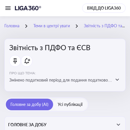
ВХІД ДО LIGA360
Головна
Теми в центрі уваги
Звітність з ПДФО та ЄСВ
Звітність з ПДФО та ЄСВ
ПРО ЩО ТЕМА:
Змінено податковий період для подання податкового
розрахунку сум ПДФО та ЄСВ з квартального на
місячний
Головне за добу (AI)
Усі публікації
ГОЛОВНЕ ЗА ДОБУ