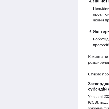
Які нов
Пенсійни
протягом
якими пр
Які тер
Роботода
професій
Кожне з пи
розширений
Стисло про
Затвердже
субсидій 
У червні 20
(ЄСВ), пода
зокрема фіз