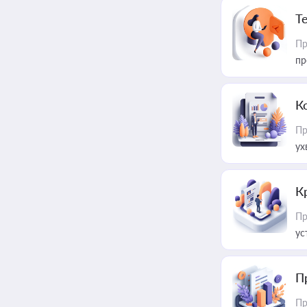
T
Пр
пр
К
Пр
ух
К
Пр
ус
П
Пр