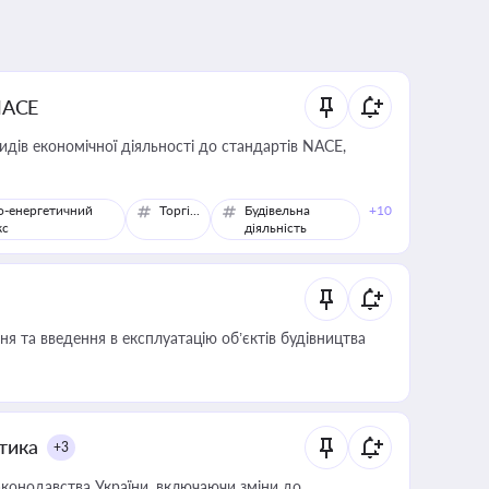
NACE
идів економічної діяльності до стандартів NACE,
о-енергетичний
Торгівля
Будівельна
+10
кс
діяльність
я та введення в експлуатацію об’єктів будівництва
итика
+3
конодавства України, включаючи зміни до