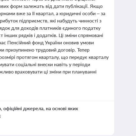
нових форм залежать від дати публікації. Якщо
рмами вже за ІІ квартал, а юридичні особи – за
прибуток підприємств, які набудуть чинності з
рядок для доходів платників єдиного податку
т інших рядків і додатків. Ці зміни спрямовані
очас Пенсійний фонд України оновив умови
ими призупинено трудовий договір. Тепер
розмірі протягом кварталу, що передує кварталу
вати соціальні внески навіть у періоди
ажливо враховувати ці зміни при плануванні
о, офіційні джерела, на основі яких
к