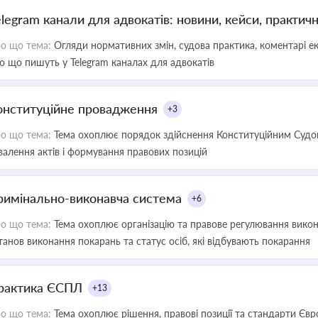
elegram канали для адвокатів: новини, кейси, практич
о що тема:
Огляди нормативних змін, судова практика, коментарі екс
о що пишуть у Telegram каналах для адвокатів
онституційне провадження
+3
о що тема:
Тема охоплює порядок здійснення Конституційним Судом
валення актів і формування правових позицій
римінально-виконавча система
+6
о що тема:
Тема охоплює організацію та правове регулювання викона
танов виконання покарань та статус осіб, які відбувають покарання
рактика ЄСПЛ
+13
о що тема:
Тема охоплює рішення, правові позиції та стандарти Євр