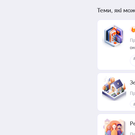
Теми, які мож
Пр
он
З
Пр
Р
Пр