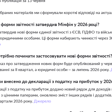
5 публікацій за 13 червня
ібраних матеріалів ми сформували короткі відповіді на актуал
і форми звітності затвердив Мінфін у 2026 році?
атвердив нові форми єдиної звітності з ЄСВ, ПДФО та військ
ридичними особами. Ці форми набирають чинності через 30 дн
о
трібно починати застосовувати нові форми звітності
аз про затвердження нових форм буде опублікований у черв
уванні за ІІ квартал, а юридичні особи – за липень 2026 року.
ни внесено до декларації з податку на прибуток у 202
ації з податку на прибуток додано новий рядок для доходів 
 з цінними паперами, оновлено зміст інших рядків і додатків
вартали 2026 року.
Джерело