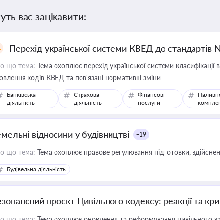
уть вас зацікавити:
Перехід української системи КВЕД до стандартів 
о що тема:
Тема охоплює перехід української системи класифікації в
овлення кодів КВЕД та пов'язані нормативні зміни
Банківська
Страхова
Фінансові
Паливн
діяльність
діяльність
послуги
компле
емельні відносини у будівництві
+19
о що тема:
Тема охоплює правове регулювання підготовки, здійсненн
Будівельна діяльність
езонансний проєкт Цивільного кодексу: реакції та кр
о що тема:
Тема охоплює оновлення та реформування цивільного за