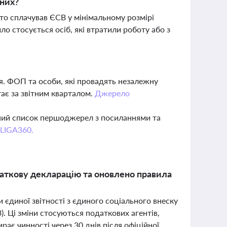
тних?
то сплачував ЄСВ у мінімальному розмірі
о стосується осіб, які втратили роботу або з
. ФОП та особи, які провадять незалежну
тає за звітним кварталом.
Джерело
вний список першоджерел з посиланнями та
 LIGA360.
даткову декларацію та оновлено правила
 єдиної звітності з єдиного соціального внеску
). Ці зміни стосуються податкових агентів,
ає чинності через 30 днів після офіційної