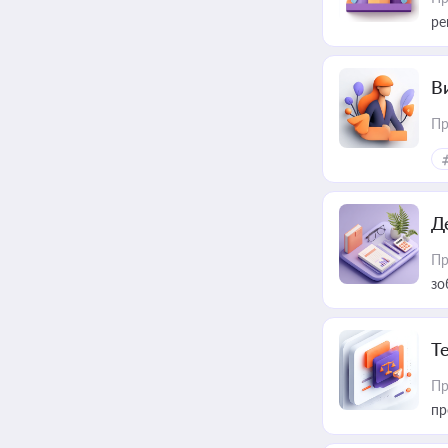
ре
В
Пр
Д
Пр
зо
T
Пр
пр