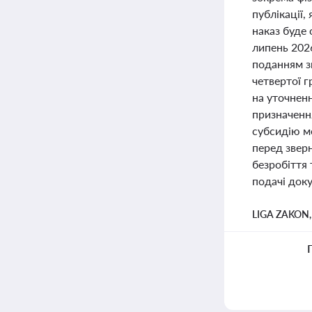
публікації,
наказ буде 
липень 2026
поданням зв
четвертої г
на уточненн
призначення
субсидію м
перед звер
безробіття 
подачі доку
LIGA ZAKON