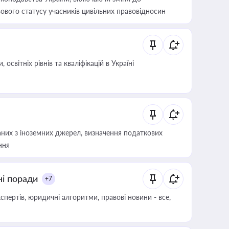
ового статусу учасників цивільних правовідносин
світніх рівнів та кваліфікацій в Україні
аних з іноземних джерел, визначення податкових
ння
ні поради
+7
пертів, юридичні алгоритми, правові новини - все,