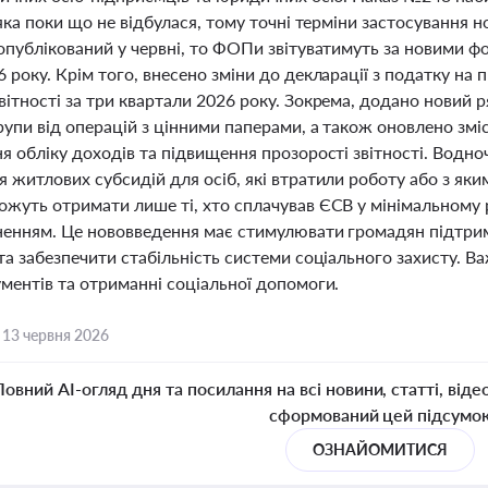
 яка поки що не відбулася, тому точні терміни застосування 
опублікований у червні, то ФОПи звітуватимуть за новими фо
 року. Крім того, внесено зміни до декларації з податку на 
ітності за три квартали 2026 року. Зокрема, додано новий 
рупи від операцій з цінними паперами, а також оновлено зміс
я обліку доходів та підвищення прозорості звітності. Водн
 житлових субсидій для осіб, які втратили роботу або з як
ожуть отримати лише ті, хто сплачував ЄСВ у мінімальному 
ненням. Це нововведення має стимулювати громадян підтриму
та забезпечити стабільність системи соціального захисту. В
ментів та отриманні соціальної допомоги.
,
13 червня 2026
Повний AI-огляд дня та посилання на всі новини, статті, віде
сформований цей підсумо
ОЗНАЙОМИТИСЯ