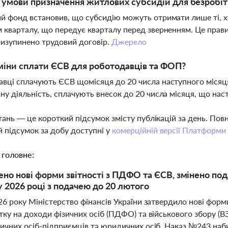
і умови призначення житлових субсидій для безробі
й фонд встановив, що субсидію можуть отримати лише ті, х
 кварталу, що передує кварталу перед зверненням. Це правил
изупинено трудовий договір.
Джерело
міни сплати ЄСВ для роботодавців та ФОП?
вці сплачують ЄСВ щомісяця до 20 числа наступного місяця
ну діяльність, сплачують внесок до 20 числа місяця, що нас
тань — це короткий підсумок змісту публікацій за день. По
 підсумок за добу доступні у
комерційній версії Платформи
 головне:
но нові форми звітності з ПДФО та ЄСВ, змінено по
у 2026 році з подачею до 20 лютого
26 року Міністерство фінансів України затвердило нові форми
тку на доходи фізичних осіб (ПДФО) та військового збору (ВЗ
ичних осіб-підприємців та юридичних осіб. Наказ №243 набир