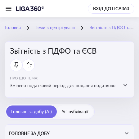
ВХІД ДО LIGA360
Головна
Теми в центрі уваги
Звітність з ПДФО та ЄСВ
Звітність з ПДФО та ЄСВ
ПРО ЩО ТЕМА:
Змінено податковий період для подання податкового
розрахунку сум ПДФО та ЄСВ з квартального на
місячний
Головне за добу (AI)
Усі публікації
ГОЛОВНЕ ЗА ДОБУ