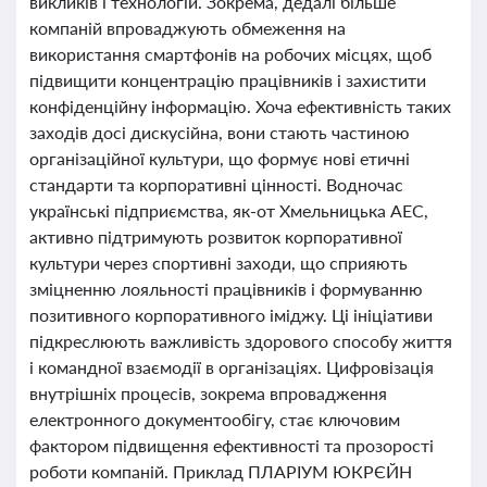
викликів і технологій. Зокрема, дедалі більше
компаній впроваджують обмеження на
використання смартфонів на робочих місцях, щоб
підвищити концентрацію працівників і захистити
конфіденційну інформацію. Хоча ефективність таких
заходів досі дискусійна, вони стають частиною
організаційної культури, що формує нові етичні
стандарти та корпоративні цінності. Водночас
українські підприємства, як-от Хмельницька АЕС,
активно підтримують розвиток корпоративної
культури через спортивні заходи, що сприяють
зміцненню лояльності працівників і формуванню
позитивного корпоративного іміджу. Ці ініціативи
підкреслюють важливість здорового способу життя
і командної взаємодії в організаціях. Цифровізація
внутрішніх процесів, зокрема впровадження
електронного документообігу, стає ключовим
фактором підвищення ефективності та прозорості
роботи компаній. Приклад ПЛАРІУМ ЮКРЄЙН