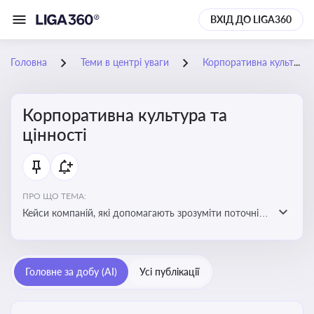
ВХІД ДО LIGA360
Головна
Теми в центрі уваги
Корпоративна культура та цінності
Корпоративна культура та
цінності
ПРО ЩО ТЕМА:
Кейси компаній, які допомагають зрозуміти поточні
тренди та очікування суспільства, що сприяють
адаптації корпоративної стратегії до змінюваного
бізнес-середовища
Головне за добу (AI)
Усі публікації