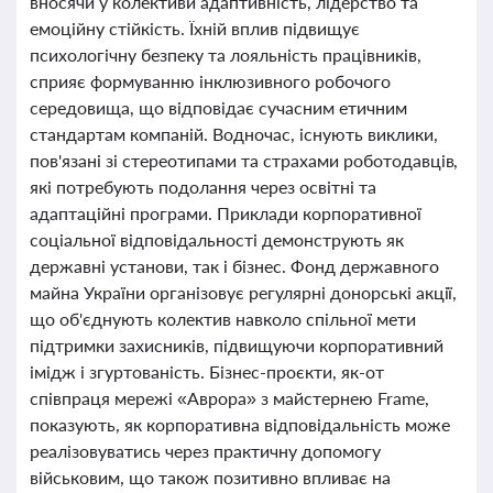
вносячи у колективи адаптивність, лідерство та
емоційну стійкість. Їхній вплив підвищує
психологічну безпеку та лояльність працівників,
сприяє формуванню інклюзивного робочого
середовища, що відповідає сучасним етичним
стандартам компаній. Водночас, існують виклики,
пов'язані зі стереотипами та страхами роботодавців,
які потребують подолання через освітні та
адаптаційні програми. Приклади корпоративної
соціальної відповідальності демонструють як
державні установи, так і бізнес. Фонд державного
майна України організовує регулярні донорські акції,
що об'єднують колектив навколо спільної мети
підтримки захисників, підвищуючи корпоративний
імідж і згуртованість. Бізнес-проєкти, як-от
співпраця мережі «Аврора» з майстернею Frame,
показують, як корпоративна відповідальність може
реалізовуватись через практичну допомогу
військовим, що також позитивно впливає на