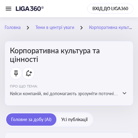
ВХІД ДО LIGA360
Головна
Теми в центрі уваги
Корпоративна культура та цінності
Корпоративна культура та
цінності
ПРО ЩО ТЕМА:
Кейси компаній, які допомагають зрозуміти поточні
тренди та очікування суспільства, що сприяють
адаптації корпоративної стратегії до змінюваного
бізнес-середовища
Головне за добу (AI)
Усі публікації