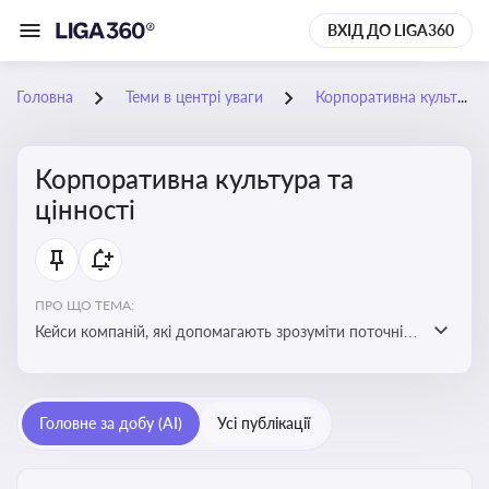
ВХІД ДО LIGA360
Головна
Теми в центрі уваги
Корпоративна культура та цінності
Корпоративна культура та
цінності
ПРО ЩО ТЕМА:
Кейси компаній, які допомагають зрозуміти поточні
тренди та очікування суспільства, що сприяють
адаптації корпоративної стратегії до змінюваного
бізнес-середовища
Головне за добу (AI)
Усі публікації