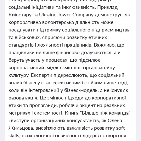
соціальні ініціативи та інклюзивність. Приклад
Київстару та Ukraine Tower Company демонструє, як
корпоративна волонтерська діяльність може
поєднувати підтримку соціального підприємництва
та військових, сприяючи розвитку етичних
стандартів і лояльності працівників. Важливо, що
працівники не лише фінансово долучаються, а й
беруть участь у процесах, що підсилює
корпоративний імідж і зміцнює організаційну
культуру. Експерти підкреслюють, що соціальний
вплив бізнесу стає ефективним і стійким лише тоді,
коли він інтегрований у бізнес-модель, а не існує як
разова акція. Це змінює підходи до корпоративної
етики та пропаганди, роблячи акцент на реальних
метриках і системності. Книга "Більше ніж команда"
і виступи організаційних консультантів, як Олена
Жильцова, висвітлюють важливість розвитку soft
skills, психологічної освіченості лідерів і створення