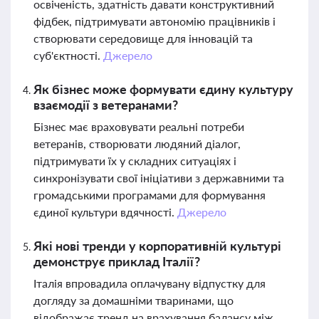
освіченість, здатність давати конструктивний
фідбек, підтримувати автономію працівників і
створювати середовище для інновацій та
суб'єктності.
Джерело
Як бізнес може формувати єдину культуру
взаємодії з ветеранами?
Бізнес має враховувати реальні потреби
ветеранів, створювати людяний діалог,
підтримувати їх у складних ситуаціях і
синхронізувати свої ініціативи з державними та
громадськими програмами для формування
єдиної культури вдячності.
Джерело
Які нові тренди у корпоративній культурі
демонструє приклад Італії?
Італія впровадила оплачувану відпустку для
догляду за домашніми тваринами, що
відображає тренд на врахування балансу між