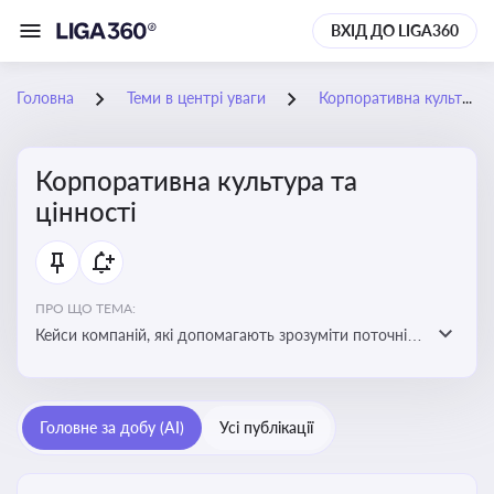
ВХІД ДО LIGA360
Головна
Теми в центрі уваги
Корпоративна культура та цінності
Корпоративна культура та
цінності
ПРО ЩО ТЕМА:
Кейси компаній, які допомагають зрозуміти поточні
тренди та очікування суспільства, що сприяють
адаптації корпоративної стратегії до змінюваного
бізнес-середовища
Головне за добу (AI)
Усі публікації