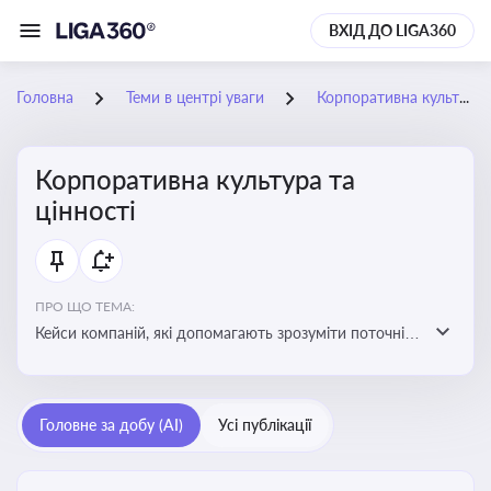
ВХІД ДО LIGA360
Головна
Теми в центрі уваги
Корпоративна культура та цінності
Корпоративна культура та
цінності
ПРО ЩО ТЕМА:
Кейси компаній, які допомагають зрозуміти поточні
тренди та очікування суспільства, що сприяють
адаптації корпоративної стратегії до змінюваного
бізнес-середовища
Головне за добу (AI)
Усі публікації