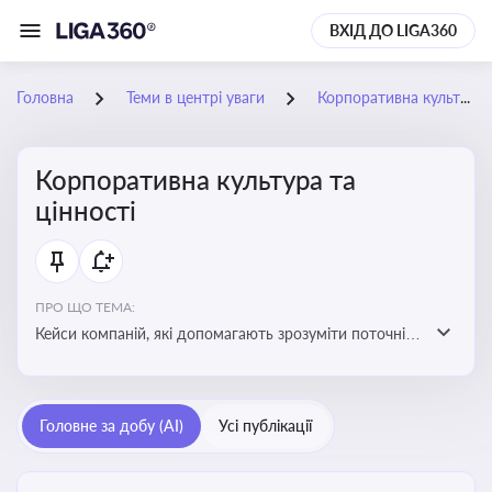
ВХІД ДО LIGA360
Головна
Теми в центрі уваги
Корпоративна культура та цінності
Корпоративна культура та
цінності
ПРО ЩО ТЕМА:
Кейси компаній, які допомагають зрозуміти поточні
тренди та очікування суспільства, що сприяють
адаптації корпоративної стратегії до змінюваного
бізнес-середовища
Головне за добу (AI)
Усі публікації