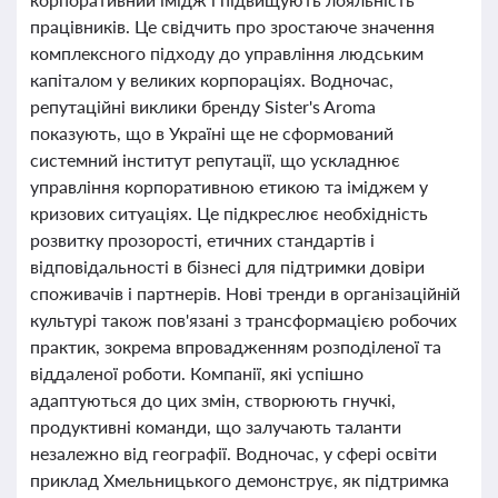
працівників. Це свідчить про зростаюче значення
комплексного підходу до управління людським
капіталом у великих корпораціях. Водночас,
репутаційні виклики бренду Sister's Aroma
показують, що в Україні ще не сформований
системний інститут репутації, що ускладнює
управління корпоративною етикою та іміджем у
кризових ситуаціях. Це підкреслює необхідність
розвитку прозорості, етичних стандартів і
відповідальності в бізнесі для підтримки довіри
споживачів і партнерів. Нові тренди в організаційній
культурі також пов'язані з трансформацією робочих
практик, зокрема впровадженням розподіленої та
віддаленої роботи. Компанії, які успішно
адаптуються до цих змін, створюють гнучкі,
продуктивні команди, що залучають таланти
незалежно від географії. Водночас, у сфері освіти
приклад Хмельницького демонструє, як підтримка