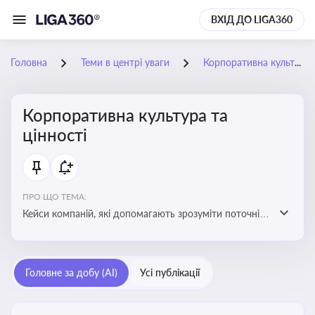
ВХІД ДО LIGA360
Головна
Теми в центрі уваги
Корпоративна культура та цінності
Корпоративна культура та
цінності
ПРО ЩО ТЕМА:
Кейси компаній, які допомагають зрозуміти поточні
тренди та очікування суспільства, що сприяють
адаптації корпоративної стратегії до змінюваного
бізнес-середовища
Головне за добу (AI)
Усі публікації