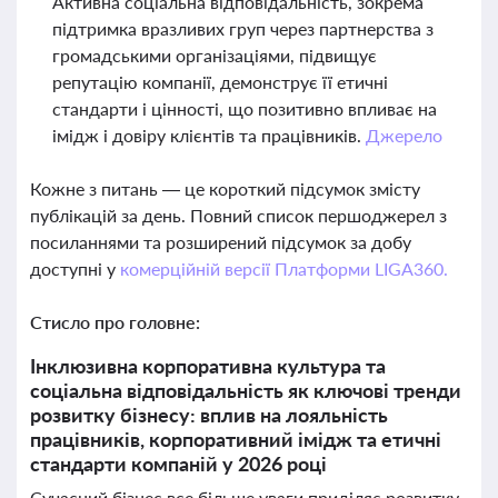
Активна соціальна відповідальність, зокрема
підтримка вразливих груп через партнерства з
громадськими організаціями, підвищує
репутацію компанії, демонструє її етичні
стандарти і цінності, що позитивно впливає на
імідж і довіру клієнтів та працівників.
Джерело
Кожне з питань — це короткий підсумок змісту
публікацій за день. Повний список першоджерел з
посиланнями та розширений підсумок за добу
доступні у
комерційній версії Платформи LIGA360.
Стисло про головне:
Інклюзивна корпоративна культура та
соціальна відповідальність як ключові тренди
розвитку бізнесу: вплив на лояльність
працівників, корпоративний імідж та етичні
стандарти компаній у 2026 році
Сучасний бізнес все більше уваги приділяє розвитку