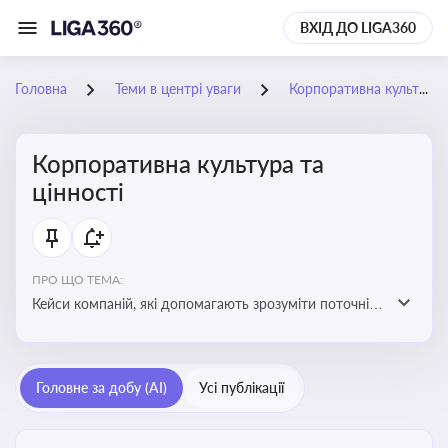
ВХІД ДО LIGA360
Головна
Теми в центрі уваги
Корпоративна культура та цінності
Корпоративна культура та
цінності
ПРО ЩО ТЕМА:
Кейси компаній, які допомагають зрозуміти поточні
тренди та очікування суспільства, що сприяють
адаптації корпоративної стратегії до змінюваного
бізнес-середовища
Головне за добу (AI)
Усі публікації