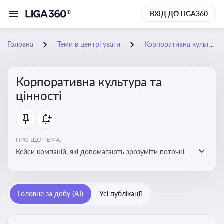
ВХІД ДО LIGA360
Головна
Теми в центрі уваги
Корпоративна культура та цінності
Корпоративна культура та
цінності
ПРО ЩО ТЕМА:
Кейси компаній, які допомагають зрозуміти поточні
тренди та очікування суспільства, що сприяють
адаптації корпоративної стратегії до змінюваного
бізнес-середовища
Головне за добу (AI)
Усі публікації