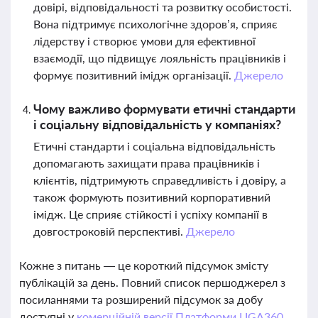
довірі, відповідальності та розвитку особистості.
Вона підтримує психологічне здоров’я, сприяє
лідерству і створює умови для ефективної
взаємодії, що підвищує лояльність працівників і
формує позитивний імідж організації.
Джерело
Чому важливо формувати етичні стандарти
і соціальну відповідальність у компаніях?
Етичні стандарти і соціальна відповідальність
допомагають захищати права працівників і
клієнтів, підтримують справедливість і довіру, а
також формують позитивний корпоративний
імідж. Це сприяє стійкості і успіху компанії в
довгостроковій перспективі.
Джерело
Кожне з питань — це короткий підсумок змісту
публікацій за день. Повний список першоджерел з
посиланнями та розширений підсумок за добу
доступні у
комерційній версії Платформи LIGA360.