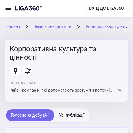
ВХІД ДО LIGA360
Головна
Теми в центрі уваги
Корпоративна культура та цінності
Корпоративна культура та
цінності
ПРО ЩО ТЕМА:
Кейси компаній, які допомагають зрозуміти поточні
тренди та очікування суспільства, що сприяють
адаптації корпоративної стратегії до змінюваного
бізнес-середовища
Головне за добу (AI)
Усі публікації