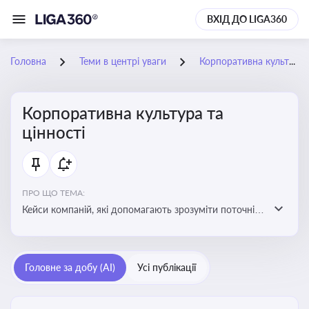
ВХІД ДО LIGA360
Головна
Теми в центрі уваги
Корпоративна культура та цінності
Корпоративна культура та
цінності
ПРО ЩО ТЕМА:
Кейси компаній, які допомагають зрозуміти поточні
тренди та очікування суспільства, що сприяють
адаптації корпоративної стратегії до змінюваного
бізнес-середовища
Головне за добу (AI)
Усі публікації