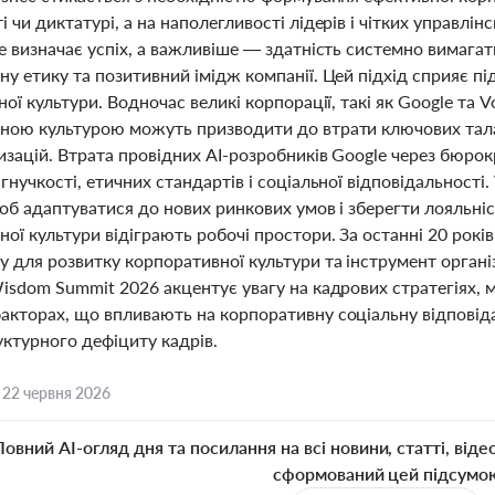
 чи диктатурі, а на наполегливості лідерів і чітких управлін
е визначає успіх, а важливіше — здатність системно вимага
у етику та позитивний імідж компанії. Цей підхід сприяє п
ної культури. Водночас великі корпорації, такі як Google т
ною культурою можуть призводити до втрати ключових тала
изацій. Втрата провідних AI-розробників Google через бюрок
гнучкості, етичних стандартів і соціальної відповідальност
об адаптуватися до нових ринкових умов і зберегти лояльні
ої культури відіграють робочі простори. За останні 20 рокі
 для розвитку корпоративної культури та інструмент організ
isdom Summit 2026 акцентує увагу на кадрових стратегіях, 
кторах, що впливають на корпоративну соціальну відповідал
уктурного дефіциту кадрів.
,
22 червня 2026
Повний AI-огляд дня та посилання на всі новини, статті, віде
сформований цей підсумо