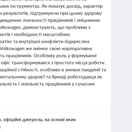
ських інструментах. Як показує досвід, характер
ти результатів, підтримуючи при цьому здорову
ідвищенню лояльності працівників і зміцненню
а Volkswagen, демонструють, що проблеми з
нтів і необхідності масштабних
ратію та внутрішні конфлікти підкреслює
і. Volkswagen же змінює свою корпоративну
сть працівників. Особливу роль у формуванні
в офіс трансформувався з простого місця роботи
аційної стійкості, особливо в умовах пандемії та
ментальному здоров'ї та бренді роботодавця як
ьність і лояльність працівників у сучасних
о, офіційні джерела, на основі яких
к