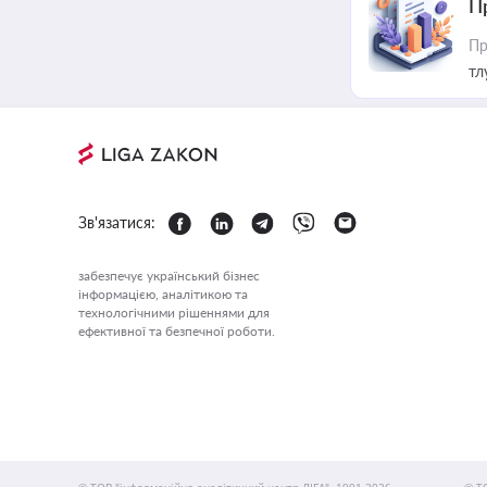
П
Пр
тл
Зв'язатися:
забезпечує український бізнес
інформацією, аналітикою та
технологічними рішеннями для
ефективної та безпечної роботи.