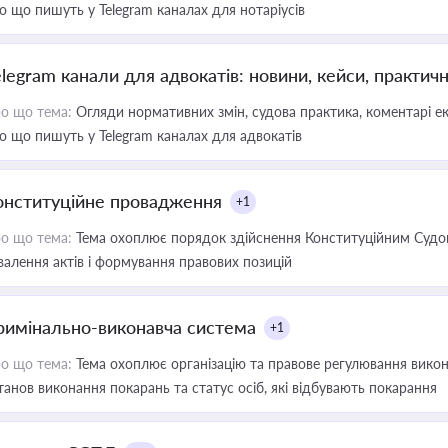
о що пишуть у Telegram каналах для нотаріусів
elegram канали для адвокатів: новини, кейси, практич
о що тема:
Огляди нормативних змін, судова практика, коментарі екс
о що пишуть у Telegram каналах для адвокатів
онституційне провадження
+1
о що тема:
Тема охоплює порядок здійснення Конституційним Судом
валення актів і формування правових позицій
римінально-виконавча система
+1
о що тема:
Тема охоплює організацію та правове регулювання викона
танов виконання покарань та статус осіб, які відбувають покарання