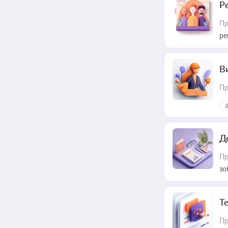
Р
Пр
ре
В
Пр
Д
Пр
зо
T
Пр