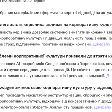
6 публікацій за 22 червня
ібраних матеріалів ми сформували короткі відповіді на актуал
легливість керівника впливає на корпоративну культу
ивість керівника дозволяє системно вимагати виконання зав
корпоративну культуру і підвищує лояльність працівників. Т
 не страх, підтримуючи позитивний імідж компанії.
Джерело
блеми корпоративної культури призвели до втрати к
лючових AI-розробників Google пов’язана з бюрократією, вн
ити гнучке середовище для інновацій. Це свідчить про систе
о впливають на утримання талантів і репутацію компанії.
Дж
swagen змінює свою корпоративну культуру у відпові
en проводить масштабну реструктуризацію, спрощуючи опера
орпоративну культуру, відходячи від консервативних підход
 електромобілів і зберегти лояльність працівників.
Джерело