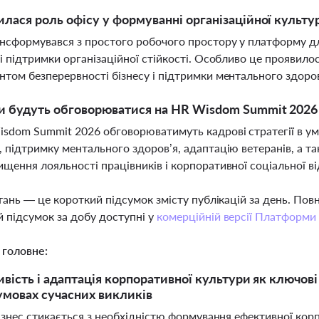
илася роль офісу у формуванні організаційної культур
нсформувався з простого робочого простору у платформу дл
 і підтримки організаційної стійкості. Особливо це проявилося
нтом безперервності бізнесу і підтримки ментального здоров
и будуть обговорюватися на HR Wisdom Summit 2026 
sdom Summit 2026 обговорюватимуть кадрові стратегії в ум
, підтримку ментального здоров’я, адаптацію ветеранів, а
ищення лояльності працівників і корпоративної соціальної в
тань — це короткий підсумок змісту публікацій за день. По
 підсумок за добу доступні у
комерційній версії Платформи
 головне:
вість і адаптація корпоративної культури як ключові
 умовах сучасних викликів
знес стикається з необхідністю формування ефективної корпо