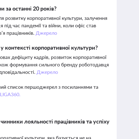
и за останні 20 років?
я розвитку корпоративної культури, залучення
 під час пандемії та війни, коли офіс став
’я працівників.
Джерело
у контексті корпоративної культури?
овах дефіциту кадрів, розвиток корпоративної
 також формування сильного бренду роботодавця
ідповідальності.
Джерело
вний список першоджерел з посиланнями та
 LIGA360.
 чинники лояльності працівників та успіху
ративної культури, яка базується не на