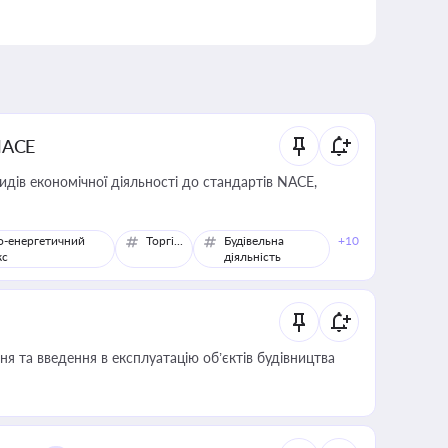
NACE
идів економічної діяльності до стандартів NACE,
о-енергетичний
Торгівля
Будівельна
+10
кс
діяльність
я та введення в експлуатацію об’єктів будівництва