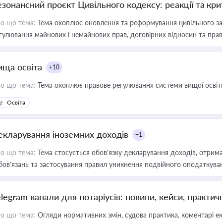
езонансний проєкт Цивільного кодексу: реакції та кр
о що тема:
Тема охоплює оновлення та реформування цивільного за
гулювання майнових і немайнових прав, договірних відносин та прав
ища освіта
+10
о що тема:
Тема охоплює правове регулювання системи вищої освіти, о
Освіта
екларування іноземних доходів
+1
о що тема:
Тема стосується обов’язку декларування доходів, отрим
бов’язань та застосування правил уникнення подвійного оподаткува
elegram канали для нотаріусів: новини, кейси, практич
о що тема:
Огляди нормативних змін, судова практика, коментарі екс