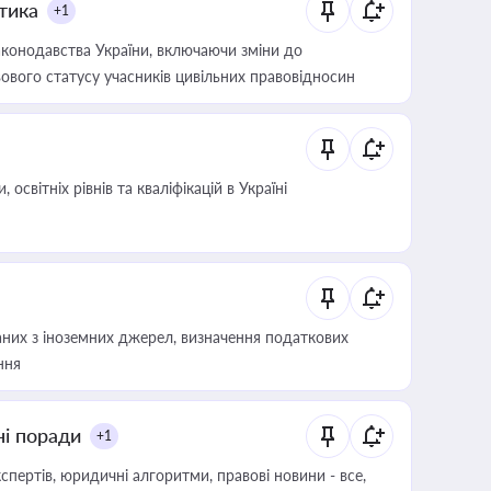
итика
+1
конодавства України, включаючи зміни до
ового статусу учасників цивільних правовідносин
світніх рівнів та кваліфікацій в Україні
аних з іноземних джерел, визначення податкових
ння
ні поради
+1
пертів, юридичні алгоритми, правові новини - все,