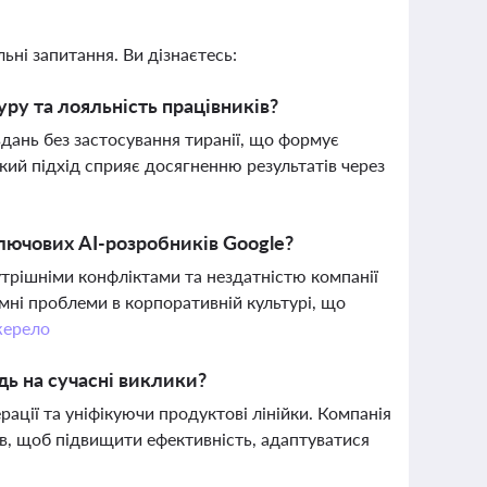
ьні запитання. Ви дізнаєтесь:
ру та лояльність працівників?
дань без застосування тиранії, що формує
акий підхід сприяє досягненню результатів через
лючових AI-розробників Google?
утрішніми конфліктами та нездатністю компанії
мні проблеми в корпоративній культурі, що
ерело
дь на сучасні виклики?
ції та уніфікуючи продуктові лінійки. Компанія
ів, щоб підвищити ефективність, адаптуватися