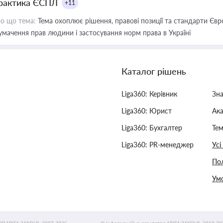
рактика ЄСПЛ
+11
о що тема:
Тема охоплює рішення, правові позиції та стандарти Євр
умачення прав людини і застосування норм права в Україні
Каталог рішень
Liga360: Керівник
Зн
Liga360: Юрист
Ак
Liga360: Бухгалтер
Тем
Liga360: PR-менеджер
Усі
Пол
Умо