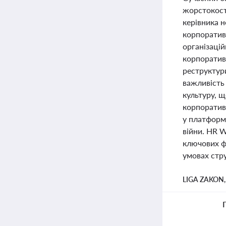
жорстокості
керівника н
корпоративн
організацій
корпоратив
реструктур
важливість 
культуру, щ
корпоративн
у платформу
війни. HR W
ключових фа
умовах стр
LIGA ZAKON