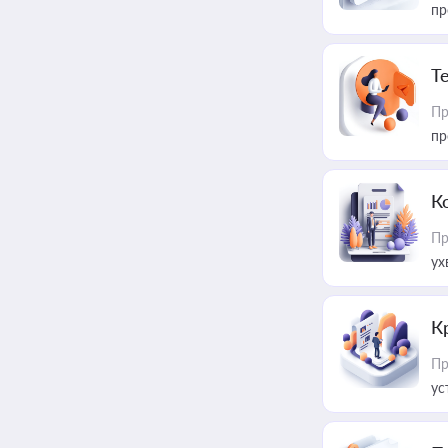
пр
T
Пр
пр
К
Пр
ух
К
Пр
ус