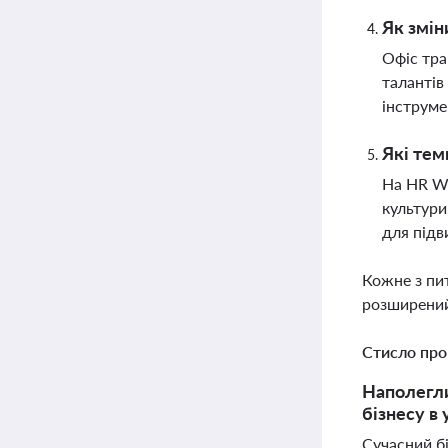
Як змін
Офіс тра
талантів
інструме
Які тем
На HR Wi
культури
для підв
Кожне з пи
розширений
Стисло про
Наполегли
бізнесу в
Сучасний бі