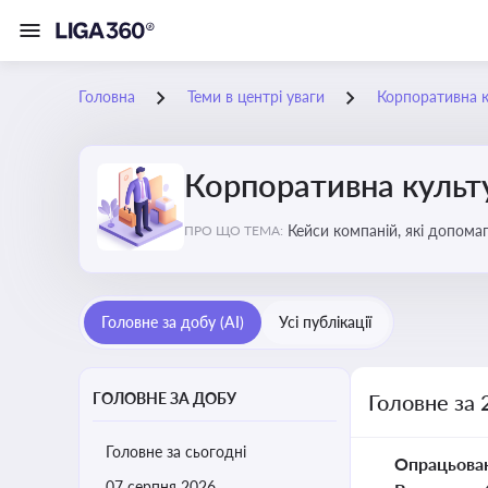
Головна
Теми в центрі уваги
Корпоративна к
Корпоративна культу
Кейси компаній, які допомаг
ПРО ЩО ТЕМА:
змінюваного бізнес-середо
Головне за добу (AI)
Усі публікації
ГОЛОВНЕ ЗА ДОБУ
Головне за 
Головне за сьогодні
Опрацьова
07 серпня 2026