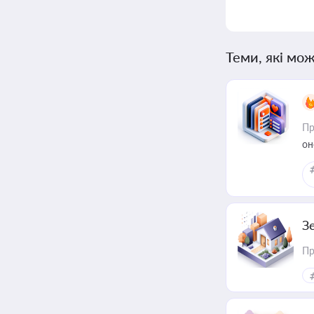
Теми, які мож
Пр
он
З
Пр