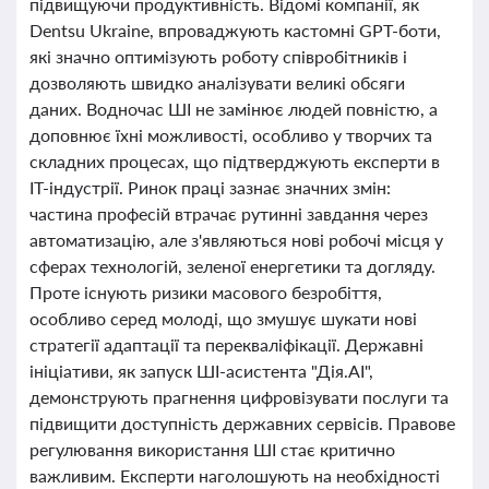
підвищуючи продуктивність. Відомі компанії, як
Dentsu Ukraine, впроваджують кастомні GPT-боти,
які значно оптимізують роботу співробітників і
дозволяють швидко аналізувати великі обсяги
даних. Водночас ШІ не замінює людей повністю, а
доповнює їхні можливості, особливо у творчих та
складних процесах, що підтверджують експерти в
ІТ-індустрії. Ринок праці зазнає значних змін:
частина професій втрачає рутинні завдання через
автоматизацію, але з'являються нові робочі місця у
сферах технологій, зеленої енергетики та догляду.
Проте існують ризики масового безробіття,
особливо серед молоді, що змушує шукати нові
стратегії адаптації та перекваліфікації. Державні
ініціативи, як запуск ШІ-асистента "Дія.АІ",
демонструють прагнення цифровізувати послуги та
підвищити доступність державних сервісів. Правове
регулювання використання ШІ стає критично
важливим. Експерти наголошують на необхідності