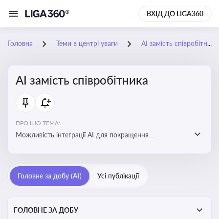
ВХІД ДО LIGA360
Головна
Теми в центрі уваги
АІ замість співробітника
АІ замість співробітника
ПРО ЩО ТЕМА:
Можливість інтеграції АІ для покращення
обслуговування клієнтів, оптимізації робочих процесів
і підвищення конкурентоспроможності на ринку
Головне за добу (AI)
Усі публікації
ГОЛОВНЕ ЗА ДОБУ