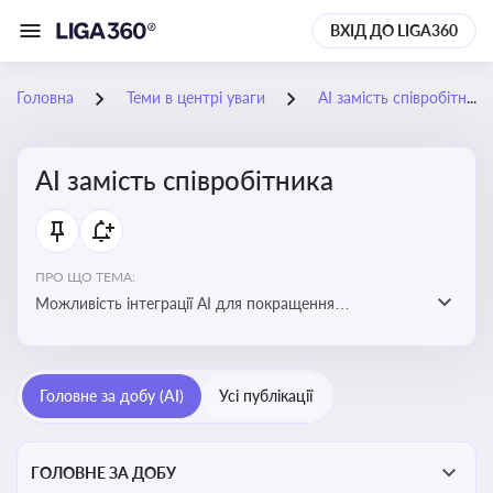
ВХІД ДО LIGA360
Головна
Теми в центрі уваги
АІ замість співробітника
АІ замість співробітника
ПРО ЩО ТЕМА:
Можливість інтеграції АІ для покращення
обслуговування клієнтів, оптимізації робочих процесів
і підвищення конкурентоспроможності на ринку
Головне за добу (AI)
Усі публікації
ГОЛОВНЕ ЗА ДОБУ