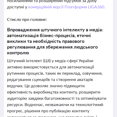
посиланнями та розширений підсумок за добу
доступні у
комерційній версії Платформи LIGA360.
Стисло про головне:
Впровадження штучного інтелекту в медіа:
автоматизація бізнес-процесів, етичні
виклики та необхідність правового
регулювання для збереження людського
контролю
Штучний інтелект (ШІ) у медіа-сфері України
активно використовується для автоматизації
рутинних процесів, таких як переклад, озвучення,
редагування сценаріїв та створення аватарів
ведучих. Це дозволяє значно підвищити
ефективність виробництва контенту, розширити
аудиторію завдяки багатомовності та оптимізувати
ресурси. Водночас, незважаючи на технологічний
прогрес, рішення про публікацію контенту
залишається за людиною, що гарантує якість і