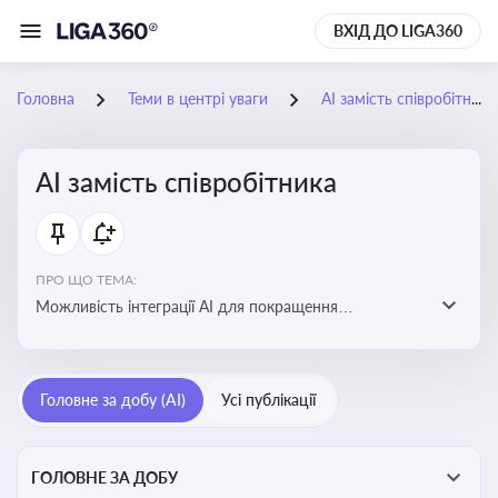
ВХІД ДО LIGA360
Головна
Теми в центрі уваги
АІ замість співробітника
АІ замість співробітника
ПРО ЩО ТЕМА:
Можливість інтеграції АІ для покращення
обслуговування клієнтів, оптимізації робочих процесів
і підвищення конкурентоспроможності на ринку
Головне за добу (AI)
Усі публікації
ГОЛОВНЕ ЗА ДОБУ