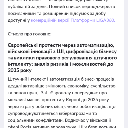
публікацій за день. Повний список першоджерел з
посиланнями та розширений підсумок за добу
доступні у
комерційній версії Платформи LIGA360.
Стисло про головне:
Європейські протести через автоматизацію,
військові інновації з ШІ, цифровізація бізнесу
та виклики правового регулювання штучного
інтелекту: аналіз ризиків і можливостей до
2035 року
Штучний інтелект і автоматизація бізнес-процесів
дедалі активніше змінюють економіку, суспільство
та ринок праці. Звіт Європолу попереджає про
можливі масові протести у Європі до 2035 року
через втрату робочих місць через роботизацію, що
супроводжуватиметься кіберзагрозами та
соціальними конфліктами. Водночас у військовій
сфері Росія активно впроваджує ШІ у безпілотники,